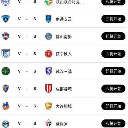
V
-
S
即将开始
陕西联合月亮泊
队
V
-
S
即将开始
南通支云
V
-
S
即将开始
佛山南狮
V
-
S
即将开始
辽宁铁人
V
-
S
即将开始
武汉三镇
V
-
S
即将开始
成都蓉城
V
-
S
即将开始
大连鲲城
V
-
S
即将开始
圣保罗