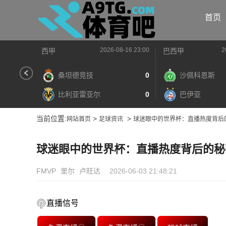
首页
2026-08-16 23:00
2
西甲
巴西甲
桑坦德竞技
0
沙佩科恩斯
比利亚雷亚尔
0
巴伊亚
当前位置:
>
>
网站首页
足球资讯
球迷眼中的世界杯：直播热度背后
球迷眼中的世界杯：直播热度背后的秘
FMVP
里尔
卢旺达
2026-06-03 21:48:21
直播信号