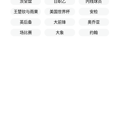
茨全盘
日职乙
内线球员
王楚钦与雨果
美国世界杯
安检
英后备
大前锋
奥乔亚
场比赛
大象
约翰