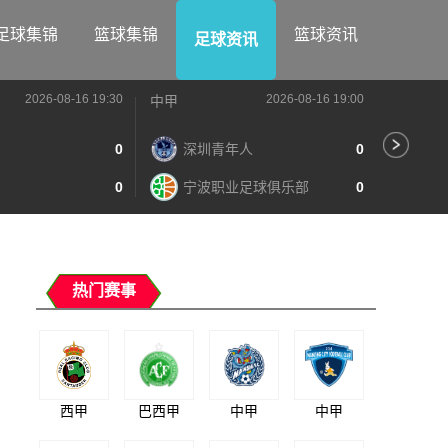
足球集锦
篮球集锦
篮球资讯
足球资讯
2026-08-16 19:30
2026-08-16 19:00
中甲
中甲
0
深圳青年人
0
苏
0
宁波职业足球俱乐部
0
南
热门赛事
西甲
巴西甲
中甲
中甲