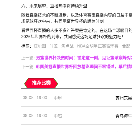
六、未来展望：直播热潮将持续升温
随着直播技术的不断进步，以及体育赛事直播内容的日益丰
场足球狂欢中来，共同见证世界杯的辉煌时刻。
看世界杯直播的人多不多？答案是肯定的。在这场全球瞩目
2026年世界杯的到来，共同感受这场足球狂欢的魅力吧！
标签
：
波尔图
时差
焦点战
NBA全明星正赛循环赛
合影
上一篇:
男篮世界杯决赛时间：锁定这一刻，见证篮球巅峰对
下一篇:
韩国美娜直播世界杯回放精彩瞬间不容错过，幕后精
推荐比赛
08-08
19:00
中甲
苏州东吴
08-08
19:00
中超
青岛海牛