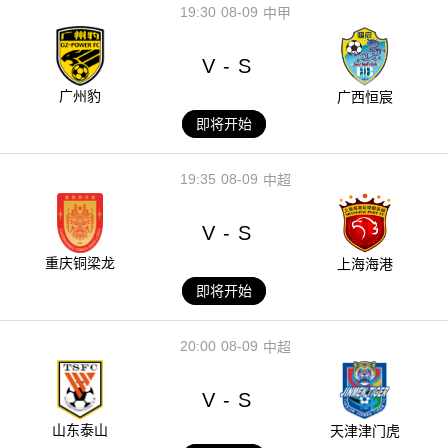
19:30
08-09
中甲
V
S
-
广州豹
广西恒宸
即将开始
19:35
08-09
中超
V
S
-
重庆铜梁龙
上海海港
即将开始
20:00
08-09
中超
V
S
-
山东泰山
天津津门虎