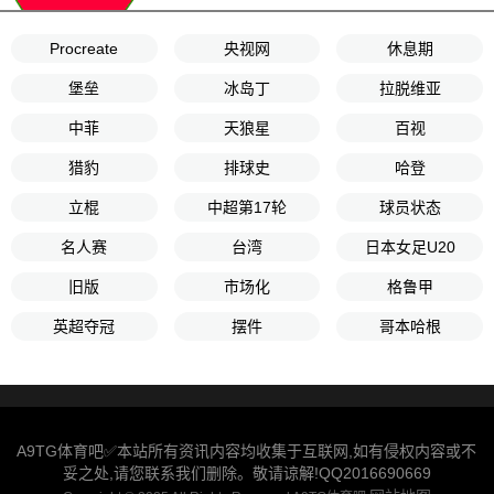
Procreate
央视网
休息期
堡垒
冰岛丁
拉脱维亚
中菲
天狼星
百视
猎豹
排球史
哈登
立棍
中超第17轮
球员状态
名人赛
台湾
日本女足U20
旧版
市场化
格鲁甲
英超夺冠
摆件
哥本哈根
A9TG体育吧✅本站所有资讯内容均收集于互联网,如有侵权内容或不
妥之处,请您联系我们删除。敬请谅解!QQ2016690669