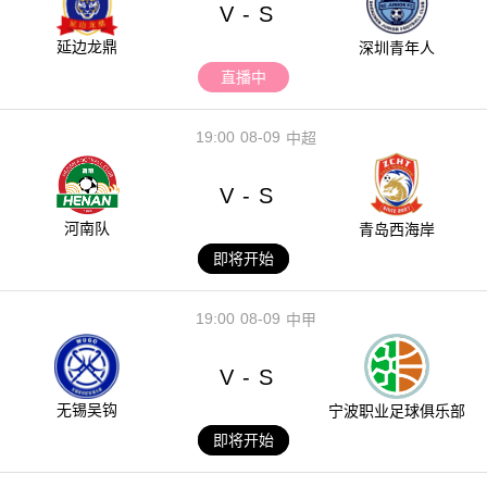
V
S
-
延边龙鼎
深圳青年人
直播中
19:00
08-09
中超
V
S
-
河南队
青岛西海岸
即将开始
19:00
08-09
中甲
V
S
-
无锡吴钩
宁波职业足球俱乐部
即将开始