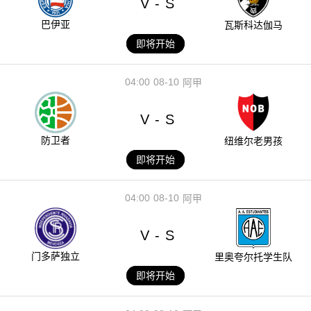
V
S
-
巴伊亚
瓦斯科达伽马
即将开始
04:00
08-10
阿甲
V
S
-
防卫者
纽维尔老男孩
即将开始
04:00
08-10
阿甲
V
S
-
门多萨独立
里奥夸尔托学生队
即将开始