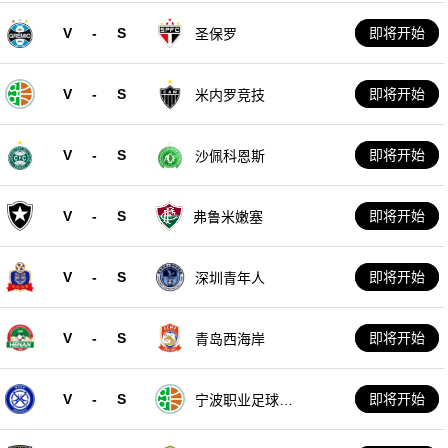
V
-
S
即将开始
圣保罗
V
-
S
即将开始
米内罗竞技
V
-
S
即将开始
沙佩科恩斯
V
-
S
即将开始
弗鲁米嫩塞
V
-
S
即将开始
深圳青年人
V
-
S
即将开始
青岛西海岸
V
-
S
即将开始
宁波职业足球俱
乐部