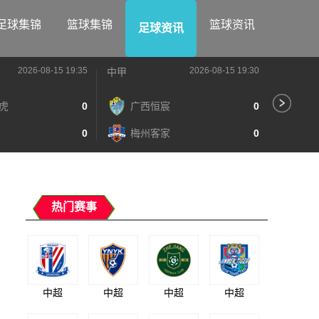
足球集锦
篮球集锦
篮球资讯
足球资讯
2026-08-15 19:35
2026-08-15 19:30
中甲
中甲
虎
0
广西恒宸
0
陕
0
梅州客家
0
长
热门赛事
中超
中超
中超
中超