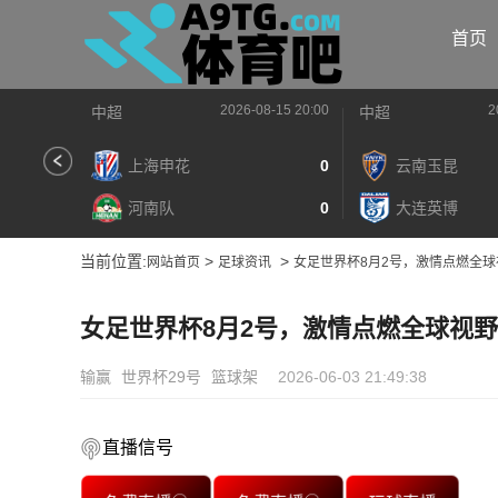
首页
2026-08-15 20:00
2
中超
中超
上海申花
0
云南玉昆
河南队
0
大连英博
当前位置:
>
>
网站首页
足球资讯
女足世界杯8月2号，激情点燃全球
女足世界杯8月2号，激情点燃全球视野
输赢
世界杯29号
篮球架
2026-06-03 21:49:38
直播信号