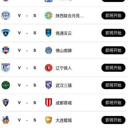
V
-
S
即将开始
陕西联合月亮泊
队
V
-
S
即将开始
南通支云
V
-
S
即将开始
佛山南狮
V
-
S
即将开始
辽宁铁人
V
-
S
即将开始
武汉三镇
V
-
S
即将开始
成都蓉城
V
-
S
即将开始
大连鲲城