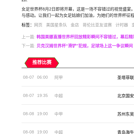
女足世界杯8月2日即将开幕，这是一场不容错过的视觉盛宴
与感动。让我们一起为女足姑娘们加油，为她们的世界杯征
标签
：
网页
美国星条队
金店
哥伦比亚友谊赛
计时器
上一篇:
韩国美娜直播世界杯回放精彩瞬间不容错过，幕后精
下一篇:
贝克汉姆世界杯“滑铲”犯规，足球场上这一争议瞬间
推荐比赛
08-07
06:00
阿甲
圣塔菲联
08-07
19:35
中超
北京国安
08-08
19:00
中甲
苏州东吴
08-08
19:00
中超
青岛海牛