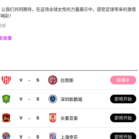
。让我们共同期待，在这场全球女性的力量展示中，感受足球带来的激情
程喝彩！
垄断
彩故事
V
-
S
直播中
拉努斯
V
-
S
即将开始
深圳新鹏城
V
-
S
即将开始
长春亚泰
V
-
S
即将开始
上海申花