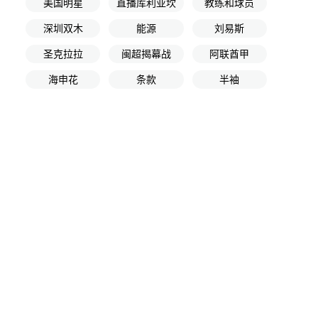
美国明星
直播库利亚坎
教练和球员
深圳双木
能源
刘易斯
圣克拉拉
闽超揭幕战
阿联酋甲
海申花
条款
半袖