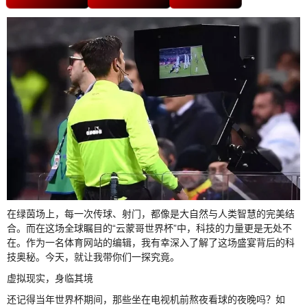
在绿茵场上，每一次传球、射门，都像是大自然与人类智慧的完美结
合。而在这场全球瞩目的“云蒙哥世界杯”中，科技的力量更是无处不
在。作为一名体育网站的编辑，我有幸深入了解了这场盛宴背后的科
技奥秘。今天，就让我带你们一探究竟。
虚拟现实，身临其境
还记得当年世界杯期间，那些坐在电视机前熬夜看球的夜晚吗？如