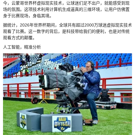
今，云蒙哥世界杯虚拟现实技术，让球迷们足不出户，就能感受到现
场的氛围。这项技术利用计算机生成逼真的三维环境，让用户仿佛置
身于比赛现场，身临其境。
据统计，2026年世界杯期间，全球共有超过2000万球迷虚拟现实技术
观看了比赛。这一数字的背后，是科技带给我们的便利，也是对传统
观看方式的颠覆。
人工智能，精准分析