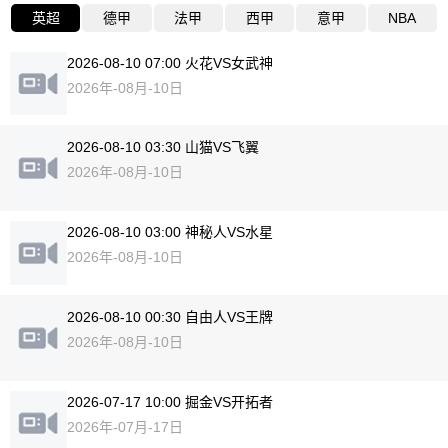
英超
德甲
法甲
西甲
意甲
NBA
2026-08-10 07:00 火花VS女武神
2026年-08月-10日
2026-08-10 03:30 山猫VS飞翼
2026年-08月-10日
2026-08-10 03:00 神秘人VS水星
2026年-08月-10日
2026-08-10 00:30 自由人VS王牌
2026年-08月-10日
2026-07-17 10:00 掘金VS开拓者
2026年-07月-17日