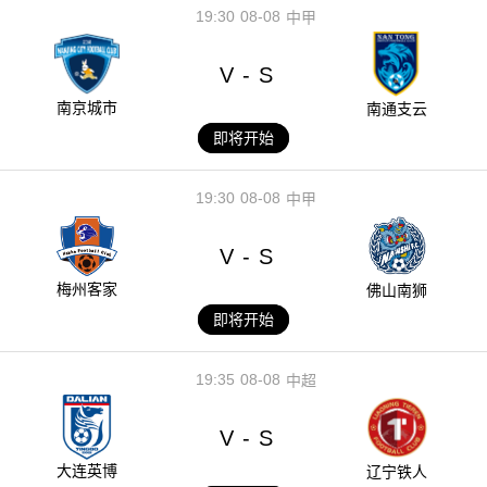
19:30
08-08
中甲
V
S
-
南京城市
南通支云
即将开始
19:30
08-08
中甲
V
S
-
梅州客家
佛山南狮
即将开始
19:35
08-08
中超
V
S
-
大连英博
辽宁铁人