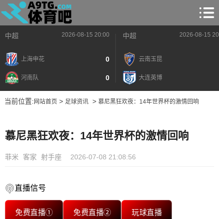
2026-08-15 20:00
2026-08-15 20
中超
中超
0
上海申花
云南玉昆
0
河南队
大连英博
当前位置:
>
>
网站首页
足球资讯
慕尼黑狂欢夜：14年世界杯的激情回响
慕尼黑狂欢夜：14年世界杯的激情回响
菲米
客家
射手座
2026-07-08 21:08:56
直播信号
免费直播①
免费直播②
玩球直播