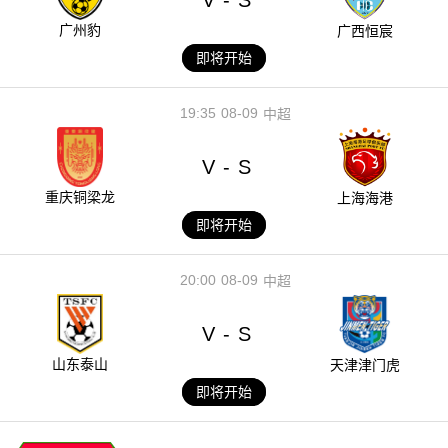
-
广州豹
广西恒宸
即将开始
19:35
08-09
中超
V
S
-
重庆铜梁龙
上海海港
即将开始
20:00
08-09
中超
V
S
-
山东泰山
天津津门虎
即将开始