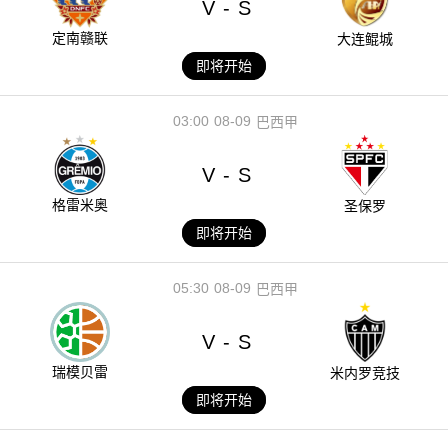
V
S
-
定南赣联
大连鲲城
即将开始
03:00
08-09
巴西甲
V
S
-
格雷米奥
圣保罗
即将开始
05:30
08-09
巴西甲
V
S
-
瑞模贝雷
米内罗竞技
即将开始