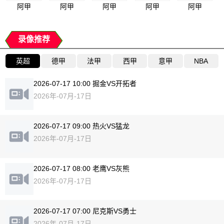
阿甲
阿甲
阿甲
阿甲
阿甲
录像推荐
英超
德甲
法甲
西甲
意甲
NBA
2026-07-17 10:00 掘金VS开拓者
2026年-07月-17日
2026-07-17 09:00 热火VS猛龙
2026年-07月-17日
2026-07-17 08:00 老鹰VS灰熊
2026年-07月-17日
2026-07-17 07:00 尼克斯VS勇士
2026年-07月-17日