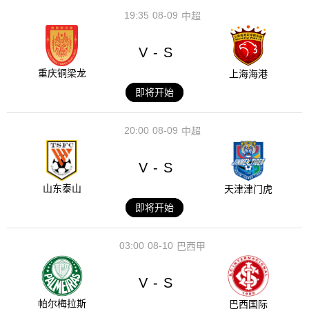
19:35
08-09
中超
V
S
-
重庆铜梁龙
上海海港
即将开始
20:00
08-09
中超
V
S
-
山东泰山
天津津门虎
即将开始
03:00
08-10
巴西甲
V
S
-
帕尔梅拉斯
巴西国际