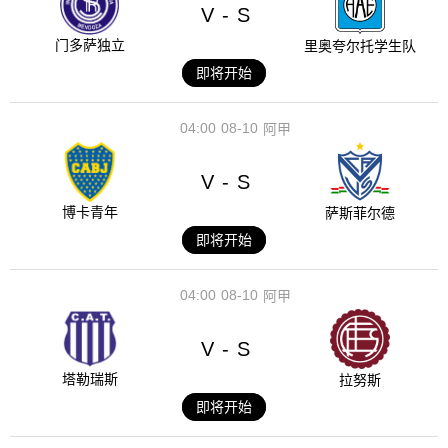
V
S
-
门多萨独立
里奥夸尔托学生队
即将开始
04:00
08-10
阿甲
V
S
-
博卡青年
萨斯菲尔德
即将开始
04:00
08-10
阿甲
V
S
-
塔勒瑞斯
拉努斯
即将开始