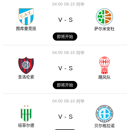
04:00
08-10
阿甲
V
S
-
图库曼竞技
萨尔米安杜
即将开始
04:00
08-10
阿甲
V
S
-
圣洛伦索
飓风队
即将开始
04:00
08-10
阿甲
V
S
-
班菲尔德
贝尔格拉诺