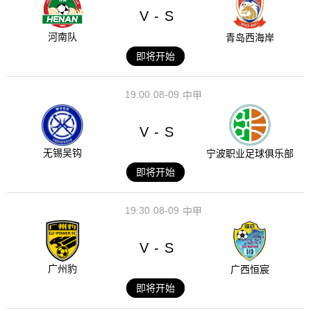
V
S
-
河南队
青岛西海岸
即将开始
19:00
08-09
中甲
V
S
-
无锡吴钩
宁波职业足球俱乐部
即将开始
19:30
08-09
中甲
V
S
-
广州豹
广西恒宸
即将开始