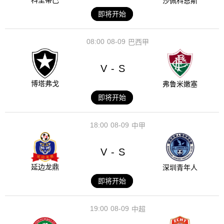
科里蒂巴
沙佩科恩斯
即将开始
08:00
08-09
巴西甲
V
S
-
博塔弗戈
弗鲁米嫩塞
即将开始
18:00
08-09
中甲
V
S
-
延边龙鼎
深圳青年人
即将开始
19:00
08-09
中超