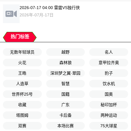
2026-07-17 04:00 雷霆VS独行侠
2026年-07月-17日
热门标签
无数年轻球员
越野
名人
火花
森林狼
意甲拉齐奥
王皓
深圳梦之翼·翠园
豹子
人造草
智慧
饮水机
世界杯25号
国籍
国奥
收藏
广东
秘印加杯
塔图姆
卡后备
两种运动
双赛
本场比赛
75大球星