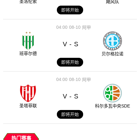
圣洛伦索
飓风队
即将开始
04:00
08-10
阿甲
V
S
-
班菲尔德
贝尔格拉诺
即将开始
04:00
08-10
阿甲
V
S
-
圣塔菲联
科尔多瓦中央SDE
即将开始
热门赛事