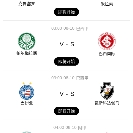
克鲁塞罗
米拉索
即将开始
03:00
08-10
巴西甲
V
S
-
帕尔梅拉斯
巴西国际
即将开始
03:00
08-10
巴西甲
V
S
-
巴伊亚
瓦斯科达伽马
即将开始
04:00
08-10
阿甲