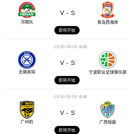
V
S
-
河南队
青岛西海岸
即将开始
19:00
08-09
中甲
V
S
-
无锡吴钩
宁波职业足球俱乐部
即将开始
19:30
08-09
中甲
V
S
-
广州豹
广西恒宸
即将开始