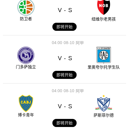
V
S
-
防卫者
纽维尔老男孩
即将开始
04:00
08-10
阿甲
V
S
-
门多萨独立
里奥夸尔托学生队
即将开始
04:00
08-10
阿甲
V
S
-
博卡青年
萨斯菲尔德
即将开始