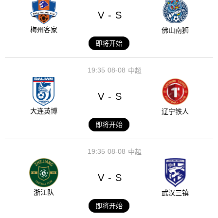
V
S
-
梅州客家
佛山南狮
即将开始
19:35
08-08
中超
V
S
-
大连英博
辽宁铁人
即将开始
19:35
08-08
中超
V
S
-
浙江队
武汉三镇
即将开始