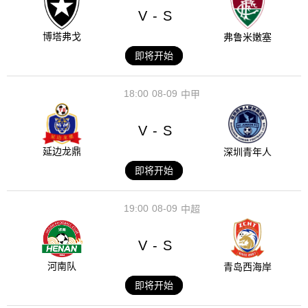
V
S
-
博塔弗戈
弗鲁米嫩塞
即将开始
18:00
08-09
中甲
V
S
-
延边龙鼎
深圳青年人
即将开始
19:00
08-09
中超
V
S
-
河南队
青岛西海岸
即将开始