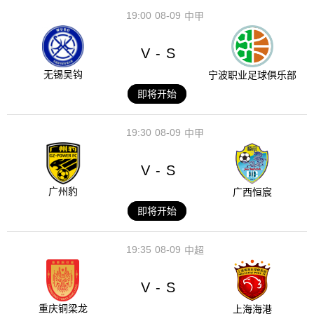
19:00
08-09
中甲
V
S
-
无锡吴钩
宁波职业足球俱乐部
即将开始
19:30
08-09
中甲
V
S
-
广州豹
广西恒宸
即将开始
19:35
08-09
中超
V
S
-
重庆铜梁龙
上海海港