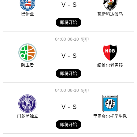
V
S
-
巴伊亚
瓦斯科达伽马
即将开始
04:00
08-10
阿甲
V
S
-
防卫者
纽维尔老男孩
即将开始
04:00
08-10
阿甲
V
S
-
门多萨独立
里奥夸尔托学生队
即将开始