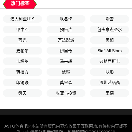
热门标签
澳大利亚U19
联名卡
滑雪
甲中乙
预告片
包头豪杰圣水
蓝光
万达影城
英超
史帕尔
伊里奇
Siafl All Stars
卡塔尔
马来超
弗朗西斯卡
转播方
滤镜
队形
印锡联
莫里森
深圳艺品高
舜天
收藏与投资
里德
A9TG体育吧✅本站所有资讯内容均收集于互联网,如有侵权内容或不