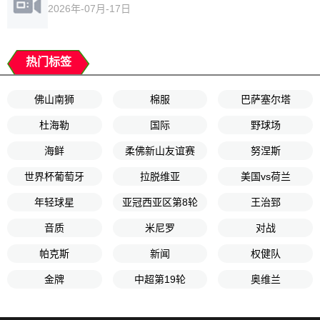
2026年-07月-17日
热门标签
佛山南狮
棉服
巴萨塞尔塔
杜海勒
国际
野球场
海鲜
柔佛新山友谊赛
努涅斯
世界杯葡萄牙
拉脱维亚
美国vs荷兰
年轻球星
亚冠西亚区第8轮
王治郅
音质
米尼罗
对战
帕克斯
新闻
权健队
金牌
中超第19轮
奥维兰