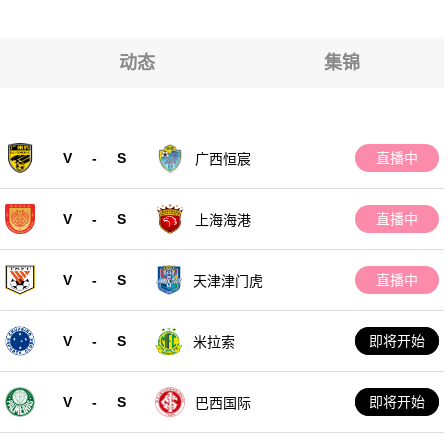
动态
集锦
V
-
S
直播中
广西恒宸
V
-
S
直播中
上海海港
V
-
S
直播中
天津津门虎
V
-
S
即将开始
米拉索
V
-
S
即将开始
巴西国际