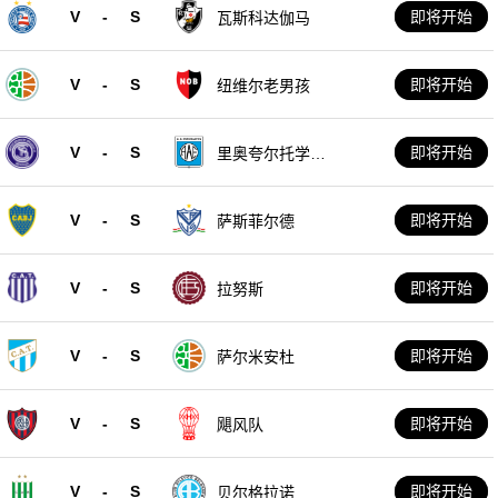
V
-
S
即将开始
瓦斯科达伽马
V
-
S
即将开始
纽维尔老男孩
V
-
S
即将开始
里奥夸尔托学生
队
V
-
S
即将开始
萨斯菲尔德
V
-
S
即将开始
拉努斯
V
-
S
即将开始
萨尔米安杜
V
-
S
即将开始
飓风队
V
-
S
即将开始
贝尔格拉诺