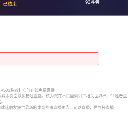
92胜者
已结束
1胜者VS92胜者】准时在线免费直播。
】收藏本页面以免错过直播。还为您在本页面索引了相关世界杯、91胜者直
程。
时为球迷朋友提供最新的体育赛事直播预告、足球直播，世界杯直播。