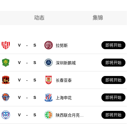
动态
集锦
V
-
S
即将开始
拉努斯
V
-
S
即将开始
深圳新鹏城
V
-
S
即将开始
长春亚泰
V
-
S
即将开始
上海申花
V
-
S
即将开始
陕西联合月亮泊
队