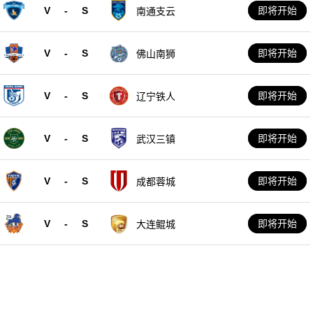
V
-
S
即将开始
南通支云
V
-
S
即将开始
佛山南狮
V
-
S
即将开始
辽宁铁人
V
-
S
即将开始
武汉三镇
V
-
S
即将开始
成都蓉城
V
-
S
即将开始
大连鲲城