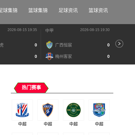
足球集锦
篮球集锦
足球资讯
篮球资讯
2026-08-15 19:35
2026-08-15 19:30
中甲
中甲
虎
0
广西恒宸
0
陕
0
梅州客家
0
长
热门赛事
中超
中超
中超
中超