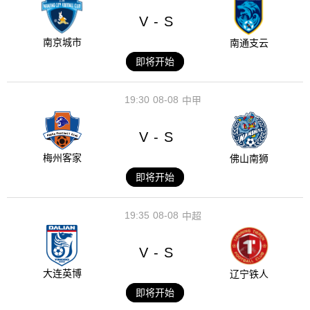
V
S
-
南京城市
南通支云
即将开始
19:30
08-08
中甲
V
S
-
梅州客家
佛山南狮
即将开始
19:35
08-08
中超
V
S
-
大连英博
辽宁铁人
即将开始