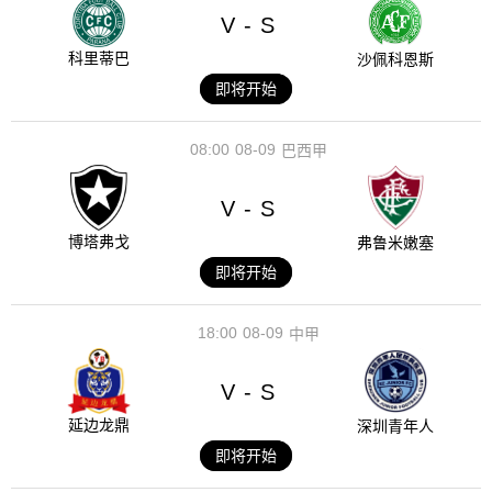
V
S
-
科里蒂巴
沙佩科恩斯
即将开始
08:00
08-09
巴西甲
V
S
-
博塔弗戈
弗鲁米嫩塞
即将开始
18:00
08-09
中甲
V
S
-
延边龙鼎
深圳青年人
即将开始