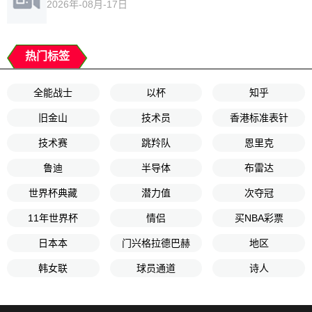
2026年-08月-17日
热门标签
全能战士
以杯
知乎
旧金山
技术员
香港标准表针
技术赛
跳羚队
恩里克
鲁迪
半导体
布雷达
世界杯典藏
潜力值
次夺冠
11年世界杯
情侣
买NBA彩票
日本本
门兴格拉德巴赫
地区
韩女联
球员通道
诗人