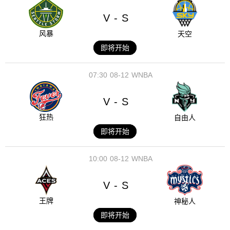
V
S
-
风暴
天空
即将开始
07:30
08-12
WNBA
V
S
-
狂热
自由人
即将开始
10:00
08-12
WNBA
V
S
-
王牌
神秘人
即将开始