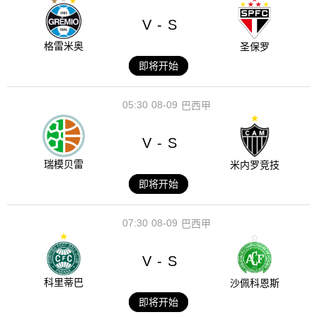
V
S
-
格雷米奥
圣保罗
即将开始
05:30
08-09
巴西甲
V
S
-
瑞模贝雷
米内罗竞技
即将开始
07:30
08-09
巴西甲
V
S
-
科里蒂巴
沙佩科恩斯
即将开始