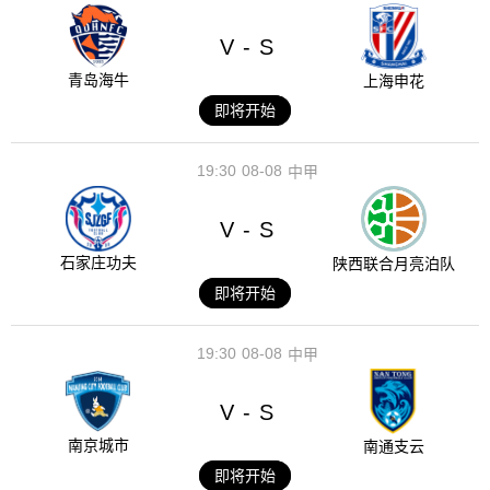
V
S
-
青岛海牛
上海申花
即将开始
19:30
08-08
中甲
V
S
-
石家庄功夫
陕西联合月亮泊队
即将开始
19:30
08-08
中甲
V
S
-
南京城市
南通支云
即将开始