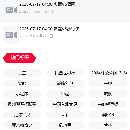
2026-07-17 04:30 火箭VS篮网
2026年-07月-17日
2026-07-17 04:00 雷霆VS独行侠
2026年-07月-17日
热门标签
员工
巴西世界杯
2034杯荣誉组17-2
安踏
巅峰名单
子弹
小程序
甲组
城队
泉州迎春杯联赛
中国台北女足
韦伯望远镜
足球宝贝
首节
澳塔锦
魔术vs热火
危地甲
若林