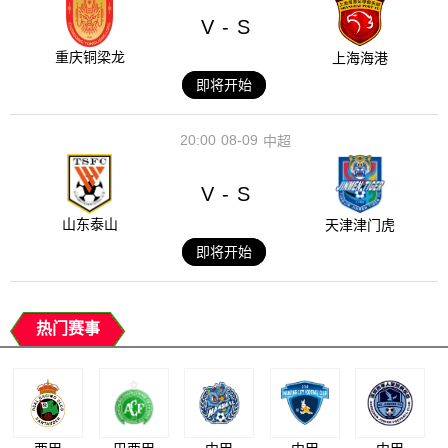
V
S
-
重庆铜梁龙
上海海港
即将开始
20:00
08-09
中超
V
S
-
山东泰山
天津津门虎
即将开始
热门赛事