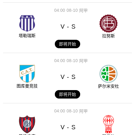
04:00
08-10
阿甲
V
S
-
塔勒瑞斯
拉努斯
即将开始
04:00
08-10
阿甲
V
S
-
图库曼竞技
萨尔米安杜
即将开始
04:00
08-10
阿甲
V
S
-