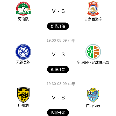
V
S
-
河南队
青岛西海岸
即将开始
19:00
08-09
中甲
V
S
-
无锡吴钩
宁波职业足球俱乐部
即将开始
19:30
08-09
中甲
V
S
-
广州豹
广西恒宸
即将开始