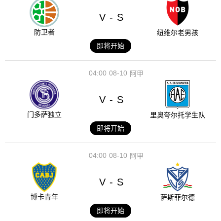
V
S
-
防卫者
纽维尔老男孩
即将开始
04:00
08-10
阿甲
V
S
-
门多萨独立
里奥夸尔托学生队
即将开始
04:00
08-10
阿甲
V
S
-
博卡青年
萨斯菲尔德
即将开始