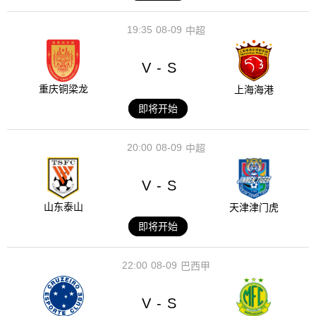
19:35
08-09
中超
V
S
-
重庆铜梁龙
上海海港
即将开始
20:00
08-09
中超
V
S
-
山东泰山
天津津门虎
即将开始
22:00
08-09
巴西甲
V
S
-