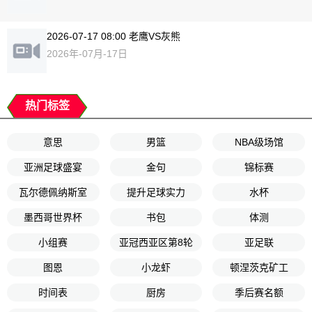
2026-07-17 08:00 老鹰VS灰熊
2026年-07月-17日
热门标签
意思
男篮
NBA级场馆
亚洲足球盛宴
金句
锦标赛
瓦尔德佩纳斯室
提升足球实力
水杯
墨西哥世界杯
书包
体测
小组赛
亚冠西亚区第8轮
亚足联
图恩
小龙虾
顿涅茨克矿工
时间表
厨房
季后赛名额