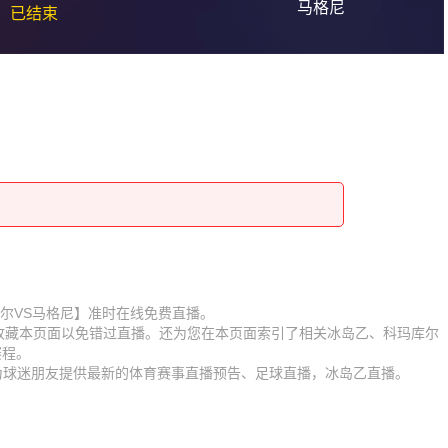
马格尼
已结束
【科玛库尔VS马格尼】准时在线免费直播。
】收藏本页面以免错过直播。还为您在本页面索引了相关冰岛乙、科玛库尔
赛程。
时为球迷朋友提供最新的体育赛事直播预告、足球直播，冰岛乙直播。