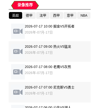
录像推荐
英超
德甲
法甲
西甲
意甲
NBA
2026-07-17 10:00 掘金VS开拓者
2026年-07月-17日
2026-07-17 09:00 热火VS猛龙
2026年-07月-17日
2026-07-17 08:00 老鹰VS灰熊
2026年-07月-17日
2026-07-17 07:00 尼克斯VS勇士
2026年-07月-17日
2026-07-17 06:00 公牛VS湖人