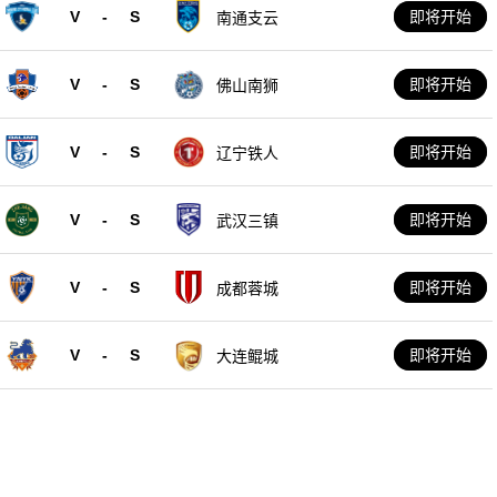
V
-
S
即将开始
南通支云
V
-
S
即将开始
佛山南狮
V
-
S
即将开始
辽宁铁人
V
-
S
即将开始
武汉三镇
V
-
S
即将开始
成都蓉城
V
-
S
即将开始
大连鲲城