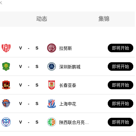
K
动态
集锦
V
-
S
即将开始
拉努斯
V
-
S
即将开始
深圳新鹏城
V
-
S
即将开始
长春亚泰
V
-
S
即将开始
上海申花
V
-
S
即将开始
陕西联合月亮泊
队