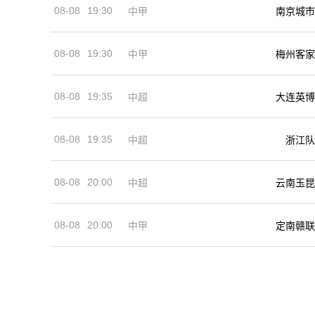
08-08
19:30
中甲
南京城市
08-08
19:30
中甲
梅州客家
08-08
19:35
中超
大连英博
08-08
19:35
中超
浙江队
08-08
20:00
中超
云南玉昆
08-08
20:00
中甲
定南赣联