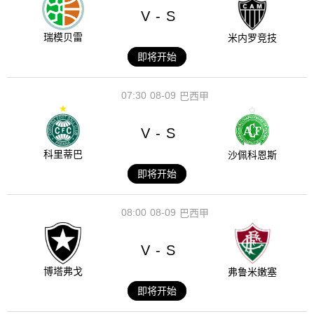
V
S
-
瑞模贝雷
米内罗竞技
即将开始
07:30
08-09
巴西甲
V
S
-
科里蒂巴
沙佩科恩斯
即将开始
08:00
08-09
巴西甲
V
S
-
博塔弗戈
弗鲁米嫩塞
即将开始