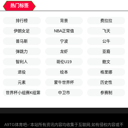
热门标签
排行榜
背景
费拉拉
伊朗女足
NBA正常值
飞天
普马斯
宁波
公牛
弹跳力
龙虾
亚裔
智利人
哥伦U19
鲍文
退役
绘本
格里娜
元素
蒙牛世界杯
历史性
世界杯小组赛K组第1轮
中卫市
参赛制
A9TG体育吧✅本站所有资讯内容均收集于互联网,如有侵权内容或不