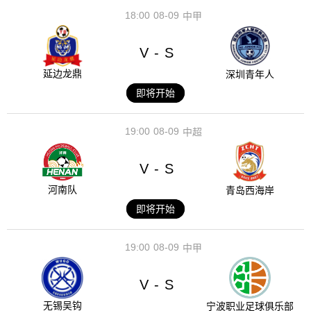
18:00
08-09
中甲
V
S
-
延边龙鼎
深圳青年人
即将开始
19:00
08-09
中超
V
S
-
河南队
青岛西海岸
即将开始
19:00
08-09
中甲
V
S
-
无锡吴钩
宁波职业足球俱乐部