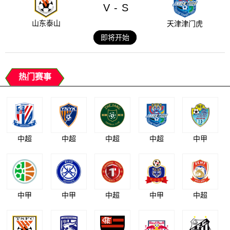
V
S
-
山东泰山
天津津门虎
即将开始
热门赛事
中超
中超
中超
中超
中甲
中甲
中甲
中超
中甲
中超