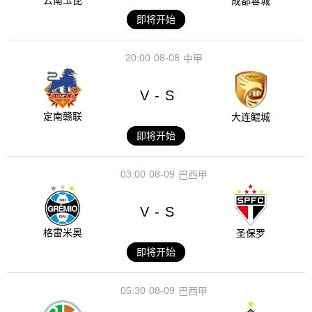
云南玉昆
成都蓉城
即将开始
20:00
08-08
中甲
V
S
-
定南赣联
大连鲲城
即将开始
03:00
08-09
巴西甲
V
S
-
格雷米奥
圣保罗
即将开始
05:30
08-09
巴西甲