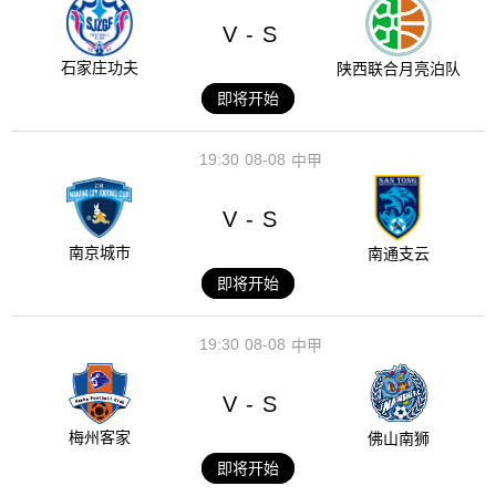
V
S
-
石家庄功夫
陕西联合月亮泊队
即将开始
19:30
08-08
中甲
V
S
-
南京城市
南通支云
即将开始
19:30
08-08
中甲
V
S
-
梅州客家
佛山南狮
即将开始