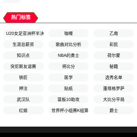
热门标签
U20女足亚洲杯半决赛
咖喱
乙南
生涯总薪资
歌曲对比分析
彩民
知识点
NBA的勇士
荷尔蒙
突尼斯友谊赛
将比分
秘籍
铁匠
医学
选秀名单
押注
贴纸
蓬塔格罗萨
武汉队
篮板10助攻
大比分平局
红姐
世界杯小组赛K组第3轮
爵士