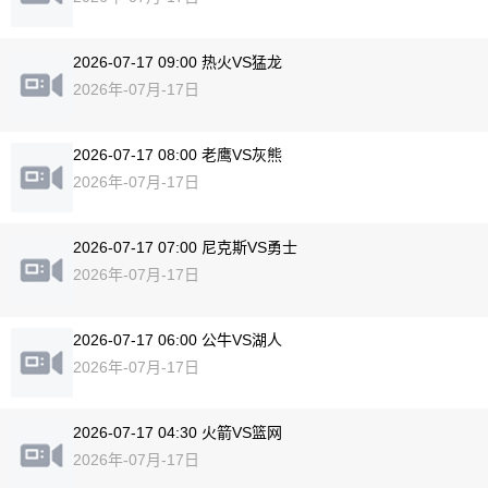
2026-07-17 09:00 热火VS猛龙
2026年-07月-17日
2026-07-17 08:00 老鹰VS灰熊
2026年-07月-17日
2026-07-17 07:00 尼克斯VS勇士
2026年-07月-17日
2026-07-17 06:00 公牛VS湖人
2026年-07月-17日
2026-07-17 04:30 火箭VS篮网
2026年-07月-17日