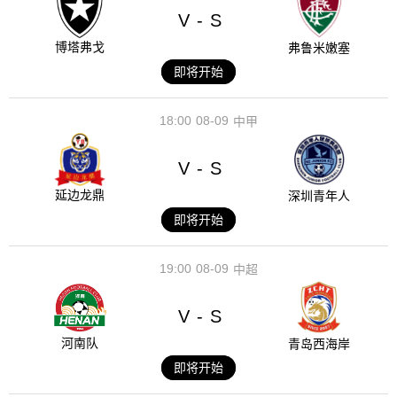
V
S
-
博塔弗戈
弗鲁米嫩塞
即将开始
18:00
08-09
中甲
V
S
-
延边龙鼎
深圳青年人
即将开始
19:00
08-09
中超
V
S
-
河南队
青岛西海岸
即将开始