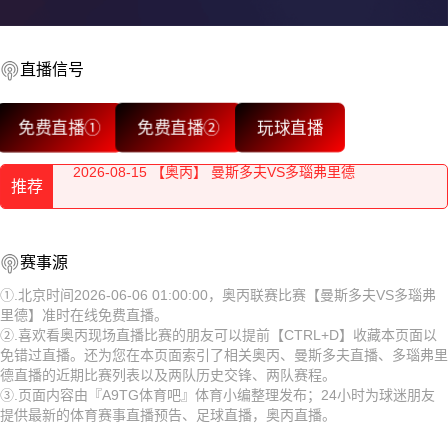
2026-08-15 【奥丙】 曼斯多夫VS多瑙弗里德
2026-08-15 【奥丙】 曼斯多夫VS多瑙弗里德
直播信号
2026-08-15 【奥丙】 曼斯多夫VS多瑙弗里德
免费直播①
免费直播②
玩球直播
2026-08-15 【奥丙】 曼斯多夫VS多瑙弗里德
推荐
2026-08-15 【奥丙】 曼斯多夫VS多瑙弗里德
2026-08-15 【奥丙】 曼斯多夫VS多瑙弗里德
2026-08-15 【奥丙】 曼斯多夫VS多瑙弗里德
赛事源
2026-08-15 【奥丙】 曼斯多夫VS多瑙弗里德
2026-08-15 【奥丙】 曼斯多夫VS多瑙弗里德
①.北京时间2026-06-06 01:00:00，奥丙联赛比赛【曼斯多夫VS多瑙弗
里德】准时在线免费直播。
2026-08-15 【奥丙】 曼斯多夫VS多瑙弗里德
2026-08-15 【奥丙】 曼斯多夫VS多瑙弗里德
②.喜欢看奥丙现场直播比赛的朋友可以提前【CTRL+D】收藏本页面以
免错过直播。还为您在本页面索引了相关奥丙、曼斯多夫直播、多瑙弗里
2026-08-15 【奥丙】 曼斯多夫VS多瑙弗里德
2026-08-15 【奥丙】 曼斯多夫VS多瑙弗里德
德直播的近期比赛列表以及两队历史交锋、两队赛程。
③.页面内容由『A9TG体育吧』体育小编整理发布；24小时为球迷朋友
2026-08-14 【奥丙】 曼斯多夫VS多瑙弗里德
2026-08-15 【奥丙】 曼斯多夫VS多瑙弗里德
提供最新的体育赛事直播预告、足球直播，奥丙直播。
2026-08-15 【奥丙】 曼斯多夫VS多瑙弗里德