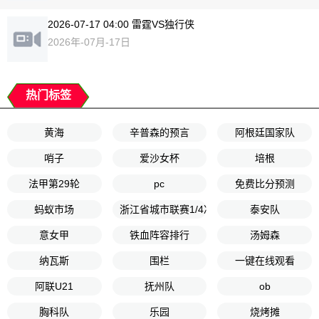
2026-07-17 04:00 雷霆VS独行侠
2026年-07月-17日
热门标签
黄海
辛普森的预言
阿根廷国家队
哨子
爱沙女杯
培根
法甲第29轮
pc
免费比分预测
蚂蚁市场
浙江省城市联赛1/4决赛
泰安队
意女甲
铁血阵容排行
汤姆森
纳瓦斯
围栏
一键在线观看
阿联U21
抚州队
ob
胸科队
乐园
烧烤摊