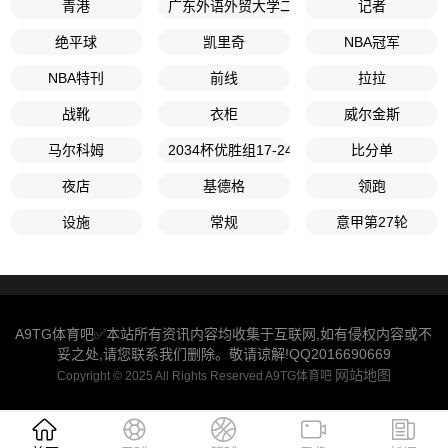
青港
广东外语外贸大学二队
记者
绝平球
凯里奇
NBA冠军
NBA特刊
前线
拉拉
战靴
衣柜
威尔金斯
马尔科姆
2034杯优胜组17-24名排位赛
比分单
夜店
基德格
领跑
设施
常规
意甲第27轮
A9TG体育吧✅本站所有资讯内容均收集于互联网,如有侵权内容或不
妥之处,请您联系我们删除。敬请谅解!QQ2016690669
网站地图
Copyright © 2025 All Rights Reserved A9TG体育吧