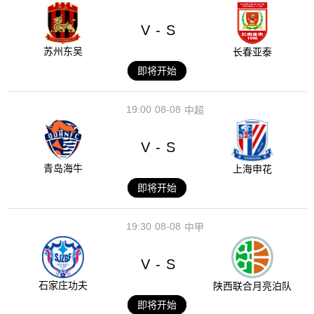
V
S
-
苏州东吴
长春亚泰
即将开始
19:00
08-08
中超
V
S
-
青岛海牛
上海申花
即将开始
19:30
08-08
中甲
V
S
-
石家庄功夫
陕西联合月亮泊队
即将开始