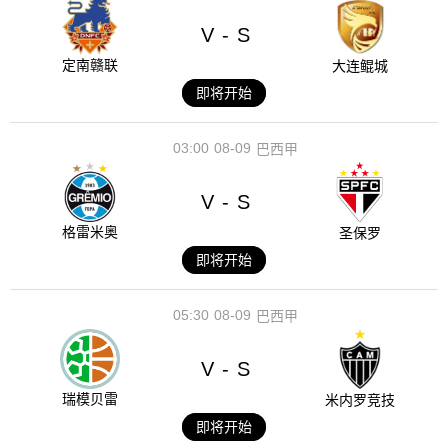
V
S
-
定南赣联
大连鲲城
即将开始
03:00
08-09
巴西甲
V
S
-
格雷米奥
圣保罗
即将开始
05:30
08-09
巴西甲
V
S
-
瑞模贝雷
米内罗竞技
即将开始