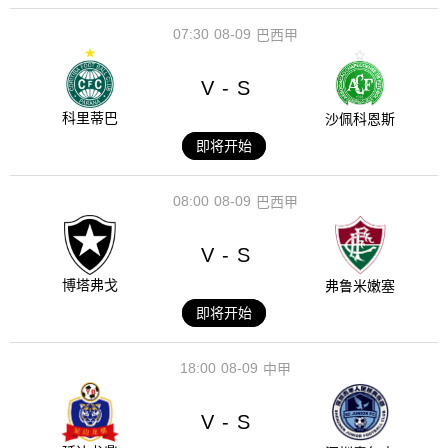
07:30
08-09
巴西甲
V
S
-
科里蒂巴
沙佩科恩斯
即将开始
08:00
08-09
巴西甲
V
S
-
博塔弗戈
弗鲁米嫩塞
即将开始
18:00
08-09
中甲
V
S
-