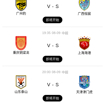
V
S
-
广州豹
广西恒宸
即将开始
19:35
08-09
中超
V
S
-
重庆铜梁龙
上海海港
即将开始
20:00
08-09
中超
V
S
-
山东泰山
天津津门虎
即将开始