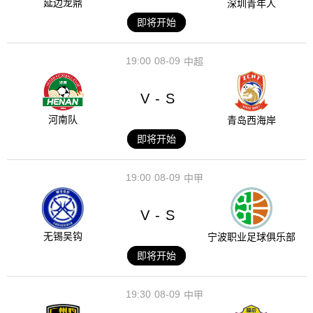
延边龙鼎
深圳青年人
即将开始
19:00
08-09
中超
V
S
-
河南队
青岛西海岸
即将开始
19:00
08-09
中甲
V
S
-
无锡吴钩
宁波职业足球俱乐部
即将开始
19:30
08-09
中甲