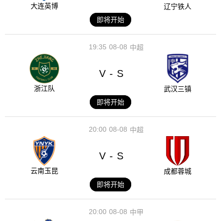
大连英博
辽宁铁人
即将开始
19:35
08-08
中超
V
S
-
浙江队
武汉三镇
即将开始
20:00
08-08
中超
V
S
-
云南玉昆
成都蓉城
即将开始
20:00
08-08
中甲