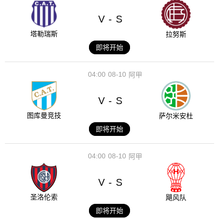
V
S
-
塔勒瑞斯
拉努斯
即将开始
04:00
08-10
阿甲
V
S
-
图库曼竞技
萨尔米安杜
即将开始
04:00
08-10
阿甲
V
S
-
圣洛伦索
飓风队
即将开始