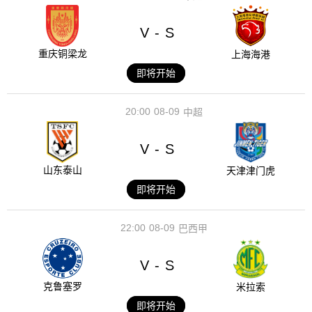
V
S
-
重庆铜梁龙
上海海港
即将开始
20:00
08-09
中超
V
S
-
山东泰山
天津津门虎
即将开始
22:00
08-09
巴西甲
V
S
-
克鲁塞罗
米拉索
即将开始