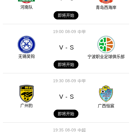
河南队
青岛西海岸
即将开始
19:00
08-09
中甲
V
S
-
无锡吴钩
宁波职业足球俱乐部
即将开始
19:30
08-09
中甲
V
S
-
广州豹
广西恒宸
即将开始
19:35
08-09
中超