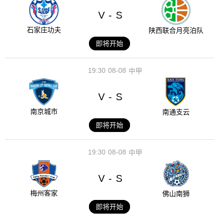
V
S
-
石家庄功夫
陕西联合月亮泊队
即将开始
19:30
08-08
中甲
V
S
-
南京城市
南通支云
即将开始
19:30
08-08
中甲
V
S
-
梅州客家
佛山南狮
即将开始