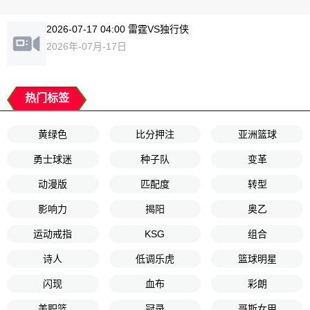
2026-07-17 04:00 雷霆VS独行侠
2026年-07月-17日
热门标签
黄绿色
比分押注
亚洲篮球
勇士球迷
种子队
变革
动漫版
匹配度
转型
影响力
揭阳
奥乙
运动戒指
KSG
组合
诗人
低调乐虎
篮球明星
闪现
血布
彩朗
美职篮
冠录
哥斯女甲