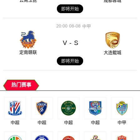
云南玉昆
成都蓉城
即将开始
20:00
08-08
中甲
V
S
-
定南赣联
大连鲲城
即将开始
热门赛事
中超
中超
中超
中超
中甲