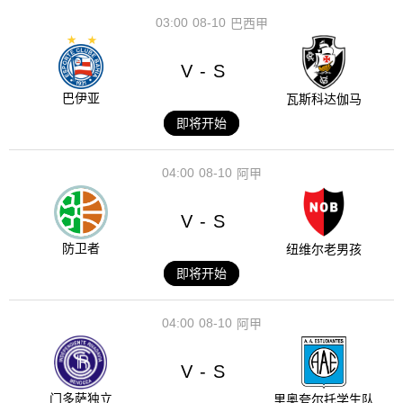
03:00
08-10
巴西甲
V
S
-
巴伊亚
瓦斯科达伽马
即将开始
04:00
08-10
阿甲
V
S
-
防卫者
纽维尔老男孩
即将开始
04:00
08-10
阿甲
V
S
-
门多萨独立
里奥夸尔托学生队