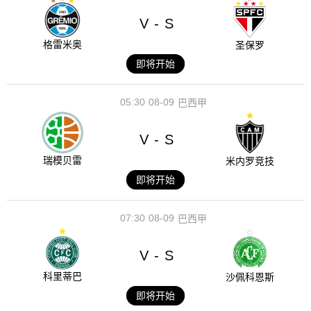
V
S
-
格雷米奥
圣保罗
即将开始
05:30
08-09
巴西甲
V
S
-
瑞模贝雷
米内罗竞技
即将开始
07:30
08-09
巴西甲
V
S
-
科里蒂巴
沙佩科恩斯
即将开始