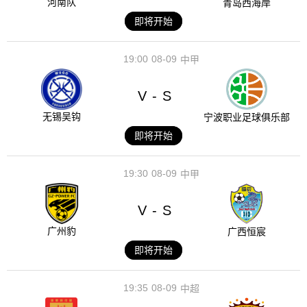
河南队
青岛西海岸
即将开始
19:00
08-09
中甲
V
S
-
无锡吴钩
宁波职业足球俱乐部
即将开始
19:30
08-09
中甲
V
S
-
广州豹
广西恒宸
即将开始
19:35
08-09
中超