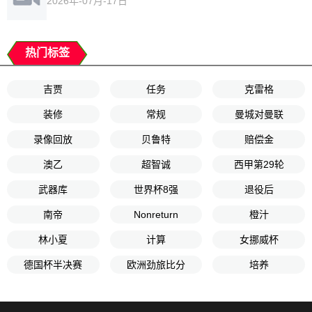
2026年-07月-17日
热门标签
吉贾
任务
克雷格
装修
常规
曼城对曼联
录像回放
贝鲁特
赔偿金
澳乙
超智诚
西甲第29轮
武器库
世界杯8强
退役后
南帝
Nonreturn
橙汁
林小夏
计算
女挪威杯
德国杯半决赛
欧洲劲旅比分
培养