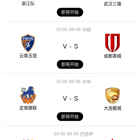
浙江队
武汉三镇
即将开始
20:00
08-08
中超
V
S
-
云南玉昆
成都蓉城
即将开始
20:00
08-08
中甲
V
S
-
定南赣联
大连鲲城
即将开始
03:00
08-09
巴西甲