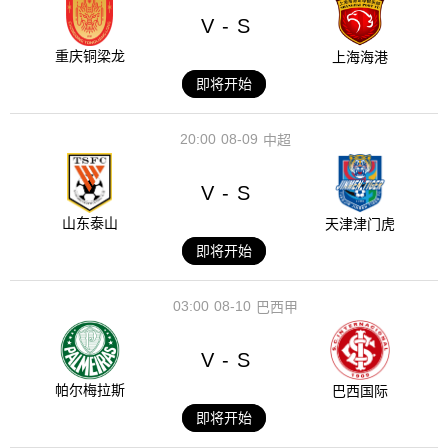
V
S
-
重庆铜梁龙
上海海港
即将开始
20:00
08-09
中超
V
S
-
山东泰山
天津津门虎
即将开始
03:00
08-10
巴西甲
V
S
-
帕尔梅拉斯
巴西国际
即将开始