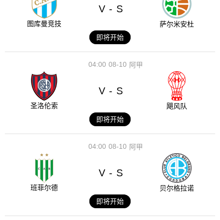
V
S
-
图库曼竞技
萨尔米安杜
即将开始
04:00
08-10
阿甲
V
S
-
圣洛伦索
飓风队
即将开始
04:00
08-10
阿甲
V
S
-
班菲尔德
贝尔格拉诺
即将开始