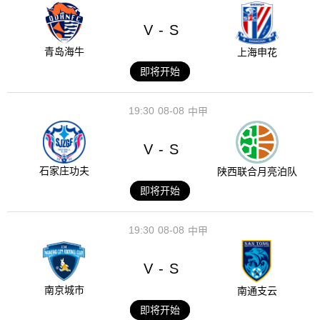
V
S
-
青岛海牛
上海申花
即将开始
19:30
08-08
中甲
V
S
-
石家庄功夫
陕西联合月亮泊队
即将开始
19:30
08-08
中甲
V
S
-
南京城市
南通支云
即将开始