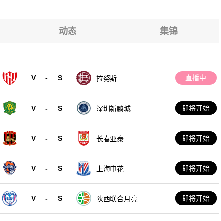
动态
集锦
V
-
S
直播中
拉努斯
V
-
S
即将开始
深圳新鹏城
V
-
S
即将开始
长春亚泰
V
-
S
即将开始
上海申花
V
-
S
即将开始
陕西联合月亮泊
队