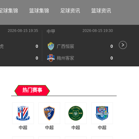
足球集锦
篮球集锦
足球资讯
篮球资讯
2026-08-15 19:35
2026-08-15 19:30
中甲
中甲
虎
0
广西恒宸
0
陕
0
梅州客家
0
长
热门赛事
中超
中超
中超
中超