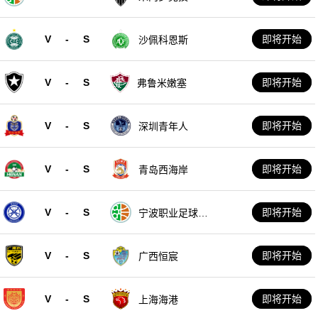
V
-
S
即将开始
沙佩科恩斯
V
-
S
即将开始
弗鲁米嫩塞
V
-
S
即将开始
深圳青年人
V
-
S
即将开始
青岛西海岸
V
-
S
即将开始
宁波职业足球俱
乐部
V
-
S
即将开始
广西恒宸
V
-
S
即将开始
上海海港