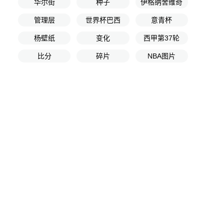
华尔街
种子
伊格纳舍维奇
管理层
世界杯巴西
意青杯
杨壁纸
变化
西甲第37轮
比分
碎片
NBA图片