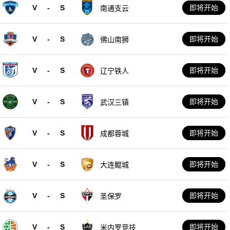
V
-
S
即将开始
南通支云
V
-
S
即将开始
佛山南狮
V
-
S
即将开始
辽宁铁人
V
-
S
即将开始
武汉三镇
V
-
S
即将开始
成都蓉城
V
-
S
即将开始
大连鲲城
V
-
S
即将开始
圣保罗
V
-
S
即将开始
米内罗竞技