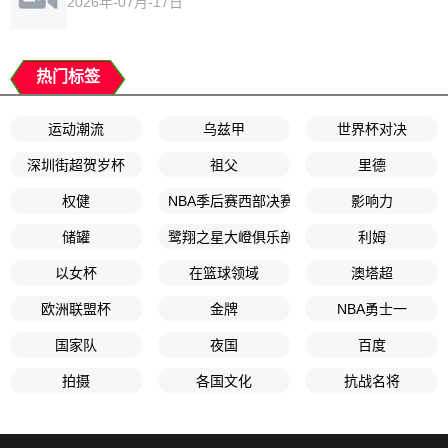
2026年-07月-17日
热门标签
运动潮流
乌兹甲
世界杯对决
深圳街超贺岁杯
祖父
里德
权健
NBA季后赛西部决赛G5
影响力
储罐
鹭翔之星大嶝俱乐部
利姆
以女杯
在篮球领域
澳塔超
欧洲联盟杯
金牌
NBA勇士一
国家队
夜国
百度
拍摄
各国文化
抗战名将