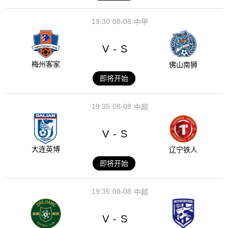
19:30
08-08
中甲
V
S
-
梅州客家
佛山南狮
即将开始
19:35
08-08
中超
V
S
-
大连英博
辽宁铁人
即将开始
19:35
08-08
中超
V
S
-