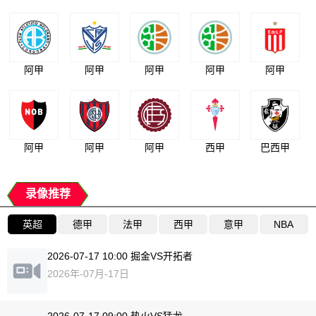
阿甲
阿甲
阿甲
阿甲
阿甲
阿甲
阿甲
阿甲
西甲
巴西甲
录像推荐
英超
德甲
法甲
西甲
意甲
NBA
2026-07-17 10:00 掘金VS开拓者
2026年-07月-17日