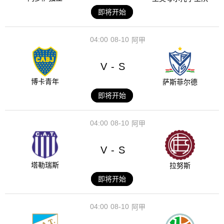
即将开始
04:00
08-10
阿甲
V
S
-
博卡青年
萨斯菲尔德
即将开始
04:00
08-10
阿甲
V
S
-
塔勒瑞斯
拉努斯
即将开始
04:00
08-10
阿甲