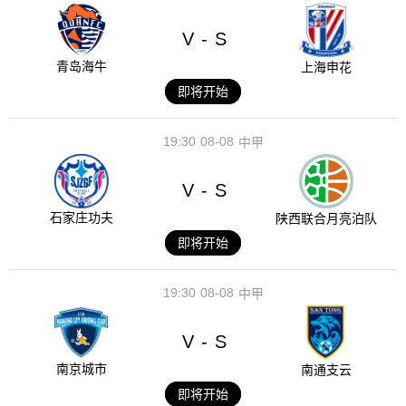
V
S
-
青岛海牛
上海申花
即将开始
19:30
08-08
中甲
V
S
-
石家庄功夫
陕西联合月亮泊队
即将开始
19:30
08-08
中甲
V
S
-
南京城市
南通支云
即将开始