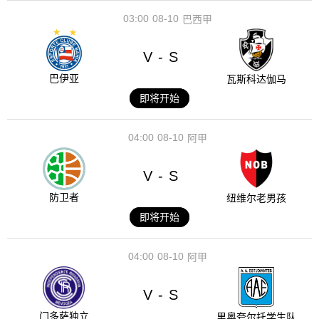
03:00
08-10
巴西甲
V
S
-
巴伊亚
瓦斯科达伽马
即将开始
04:00
08-10
阿甲
V
S
-
防卫者
纽维尔老男孩
即将开始
04:00
08-10
阿甲
V
S
-
门多萨独立
里奥夸尔托学生队