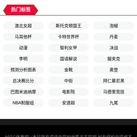
热门标签
澳北女超
斯托克顿国王
泡椒
马耳他杯
卡特世界杯
丹麦
动漫
智利女甲
决战
李明
国语解说
服夹克
预测分析图表
金靴
奥登
总决赛比分
中街
拜仁慕尼黑
巴图米迪纳摩
电影院
马德里竞技
NBA制服组
安道超
九尾