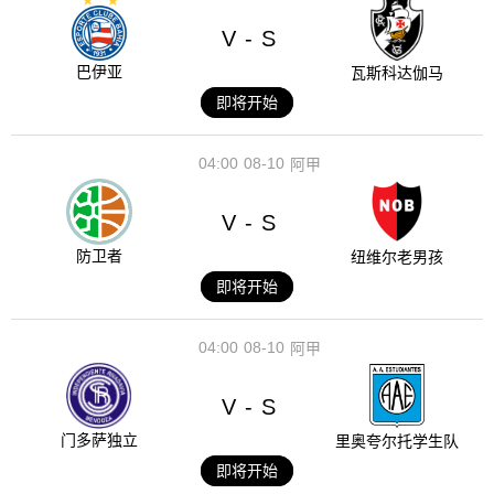
V
S
-
巴伊亚
瓦斯科达伽马
即将开始
04:00
08-10
阿甲
V
S
-
防卫者
纽维尔老男孩
即将开始
04:00
08-10
阿甲
V
S
-
门多萨独立
里奥夸尔托学生队
即将开始