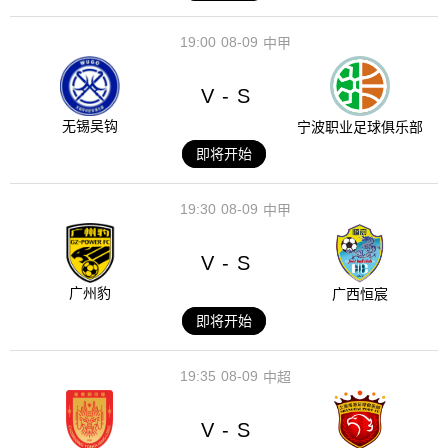
19:00
08-09
中甲
V
S
-
无锡吴钩
宁波职业足球俱乐部
即将开始
19:30
08-09
中甲
V
S
-
广州豹
广西恒宸
即将开始
19:35
08-09
中超
V
S
-