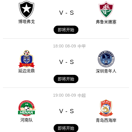
V
S
-
博塔弗戈
弗鲁米嫩塞
即将开始
18:00
08-09
中甲
V
S
-
延边龙鼎
深圳青年人
即将开始
19:00
08-09
中超
V
S
-
河南队
青岛西海岸
即将开始