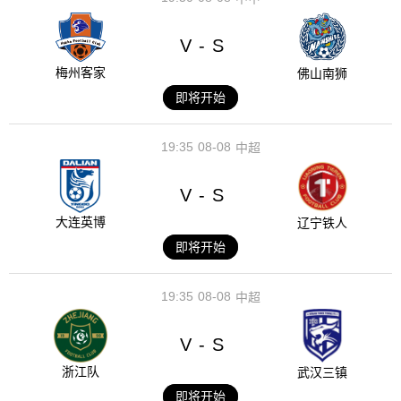
V
S
-
梅州客家
佛山南狮
即将开始
19:35
08-08
中超
V
S
-
大连英博
辽宁铁人
即将开始
19:35
08-08
中超
V
S
-
浙江队
武汉三镇
即将开始