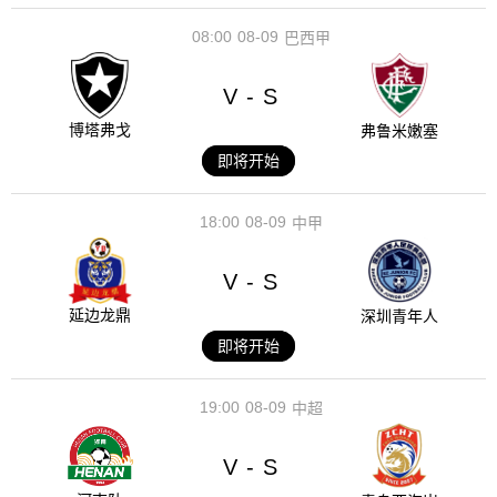
08:00
08-09
巴西甲
V
S
-
博塔弗戈
弗鲁米嫩塞
即将开始
18:00
08-09
中甲
V
S
-
延边龙鼎
深圳青年人
即将开始
19:00
08-09
中超
V
S
-