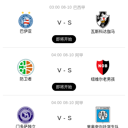
03:00
08-10
巴西甲
V
S
-
巴伊亚
瓦斯科达伽马
即将开始
04:00
08-10
阿甲
V
S
-
防卫者
纽维尔老男孩
即将开始
04:00
08-10
阿甲
V
S
-
门多萨独立
里奥夸尔托学生队