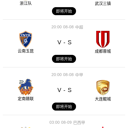
浙江队
武汉三镇
即将开始
20:00
08-08
中超
V
S
-
云南玉昆
成都蓉城
即将开始
20:00
08-08
中甲
V
S
-
定南赣联
大连鲲城
即将开始
03:00
08-09
巴西甲