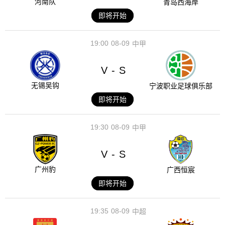
河南队
青岛西海岸
即将开始
19:00
08-09
中甲
V
S
-
无锡吴钩
宁波职业足球俱乐部
即将开始
19:30
08-09
中甲
V
S
-
广州豹
广西恒宸
即将开始
19:35
08-09
中超