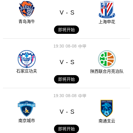
V
S
-
青岛海牛
上海申花
即将开始
19:30
08-08
中甲
V
S
-
石家庄功夫
陕西联合月亮泊队
即将开始
19:30
08-08
中甲
V
S
-
南京城市
南通支云
即将开始