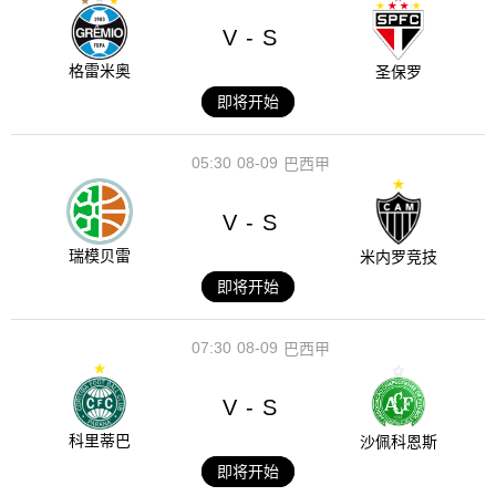
V
S
-
格雷米奥
圣保罗
即将开始
05:30
08-09
巴西甲
V
S
-
瑞模贝雷
米内罗竞技
即将开始
07:30
08-09
巴西甲
V
S
-
科里蒂巴
沙佩科恩斯
即将开始