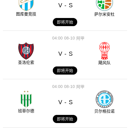
V
S
-
图库曼竞技
萨尔米安杜
即将开始
04:00
08-10
阿甲
V
S
-
圣洛伦索
飓风队
即将开始
04:00
08-10
阿甲
V
S
-
班菲尔德
贝尔格拉诺
即将开始