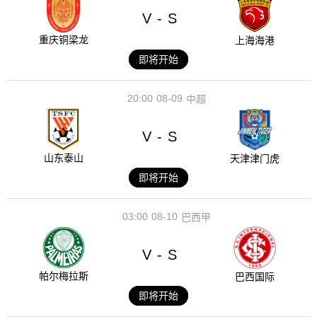
V
S
-
重庆铜梁龙
上海海港
即将开始
20:00
08-09
中超
V
S
-
山东泰山
天津津门虎
即将开始
03:00
08-10
巴西甲
V
S
-
帕尔梅拉斯
巴西国际
即将开始