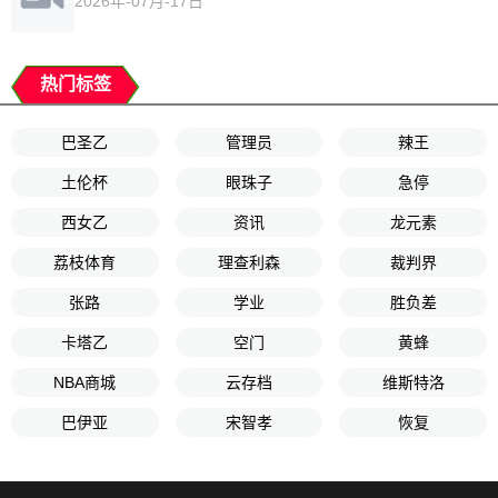
2026年-07月-17日
热门标签
巴圣乙
管理员
辣王
土伦杯
眼珠子
急停
西女乙
资讯
龙元素
荔枝体育
理查利森
裁判界
张路
学业
胜负差
卡塔乙
空门
黄蜂
NBA商城
云存档
维斯特洛
巴伊亚
宋智孝
恢复