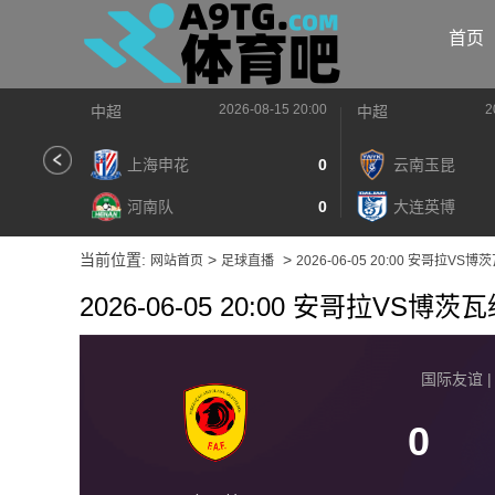
首页
2026-08-15 20:00
2
中超
中超
上海申花
0
云南玉昆
河南队
0
大连英博
当前位置:
>
>
网站首页
足球直播
2026-06-05 20:00 安哥拉VS博
2026-06-05 20:00 安哥拉VS博茨
国际友谊 | 2
0