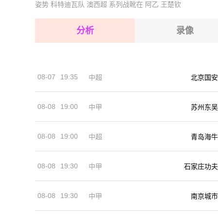
姿势
科特迪瓦队
澳西超
系列战靴在
阿乙
王楚钦
2026-08-15 【国际友谊】 安哥拉VS博茨瓦纳
2026-08-15 【国际友谊】 安哥拉VS博茨瓦纳
2026-08-14 【国际友谊】 安哥拉VS博茨瓦纳
2026-08-15 【国际友谊】 安哥拉VS博茨瓦纳
分析
录像
2026-08-15 【国际友谊】 安哥拉VS博茨瓦纳
2026-08-15 【国际友谊】 安哥拉VS博茨瓦纳
08-07
19:35
中超
北京国安
2026-08-14 【国际友谊】 安哥拉VS博茨瓦纳
08-08
19:00
中甲
苏州东吴
08-08
19:00
中超
青岛海牛
08-08
19:30
中甲
石家庄功夫
08-08
19:30
中甲
南京城市