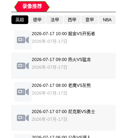
录像推荐
英超
德甲
法甲
西甲
意甲
NBA
2026-07-17 10:00 掘金VS开拓者
2026年-07月-17日
2026-07-17 09:00 热火VS猛龙
2026年-07月-17日
2026-07-17 08:00 老鹰VS灰熊
2026年-07月-17日
2026-07-17 07:00 尼克斯VS勇士
2026年-07月-17日
2026-07-17 06:00 公牛VS湖人