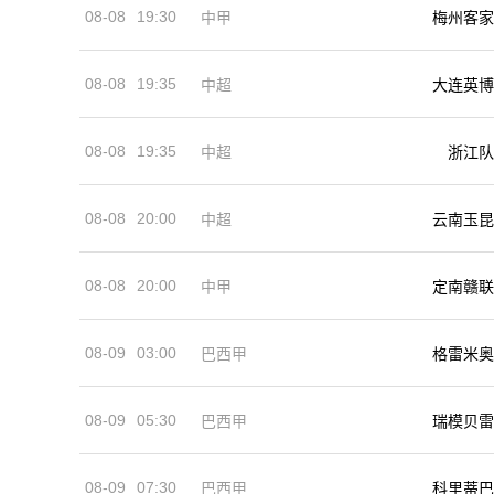
08-08
19:30
中甲
梅州客家
08-08
19:35
中超
大连英博
08-08
19:35
中超
浙江队
08-08
20:00
中超
云南玉昆
08-08
20:00
中甲
定南赣联
08-09
03:00
巴西甲
格雷米奥
08-09
05:30
巴西甲
瑞模贝雷
08-09
07:30
巴西甲
科里蒂巴