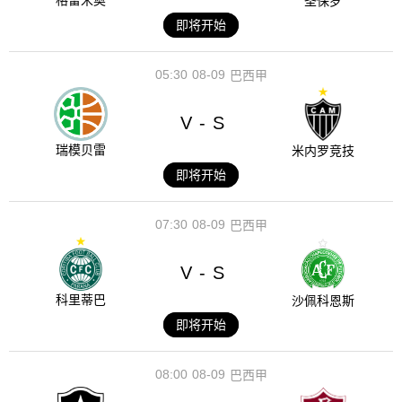
格雷米奥
圣保罗
即将开始
05:30
08-09
巴西甲
V
S
-
瑞模贝雷
米内罗竞技
即将开始
07:30
08-09
巴西甲
V
S
-
科里蒂巴
沙佩科恩斯
即将开始
08:00
08-09
巴西甲