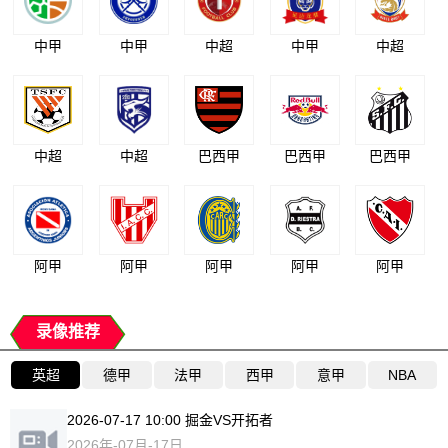
中甲
中甲
中超
中甲
中超
中超
中超
巴西甲
巴西甲
巴西甲
阿甲
阿甲
阿甲
阿甲
阿甲
录像推荐
英超
德甲
法甲
西甲
意甲
NBA
2026-07-17 10:00 掘金VS开拓者
2026年-07月-17日