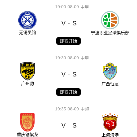
19:00
08-09
中甲
V
S
-
无锡吴钩
宁波职业足球俱乐部
即将开始
19:30
08-09
中甲
V
S
-
广州豹
广西恒宸
即将开始
19:35
08-09
中超
V
S
-
重庆铜梁龙
上海海港