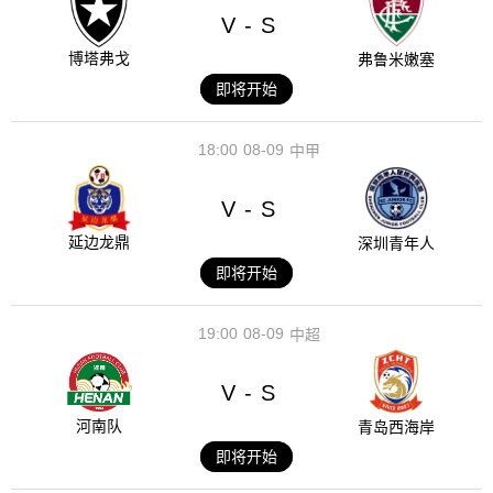
V
S
-
博塔弗戈
弗鲁米嫩塞
即将开始
18:00
08-09
中甲
V
S
-
延边龙鼎
深圳青年人
即将开始
19:00
08-09
中超
V
S
-
河南队
青岛西海岸
即将开始