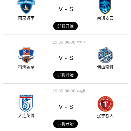
V
S
-
南京城市
南通支云
即将开始
19:30
08-08
中甲
V
S
-
梅州客家
佛山南狮
即将开始
19:35
08-08
中超
V
S
-
大连英博
辽宁铁人
即将开始