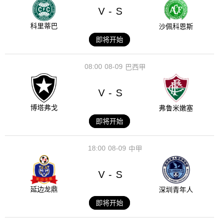
V
S
-
科里蒂巴
沙佩科恩斯
即将开始
08:00
08-09
巴西甲
V
S
-
博塔弗戈
弗鲁米嫩塞
即将开始
18:00
08-09
中甲
V
S
-
延边龙鼎
深圳青年人
即将开始