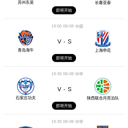
苏州东吴
长春亚泰
即将开始
19:00
08-08
中超
V
S
-
青岛海牛
上海申花
即将开始
19:30
08-08
中甲
V
S
-
石家庄功夫
陕西联合月亮泊队
即将开始
19:30
08-08
中甲