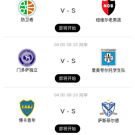
V
S
-
防卫者
纽维尔老男孩
即将开始
04:00
08-10
阿甲
V
S
-
门多萨独立
里奥夸尔托学生队
即将开始
04:00
08-10
阿甲
V
S
-
博卡青年
萨斯菲尔德
即将开始