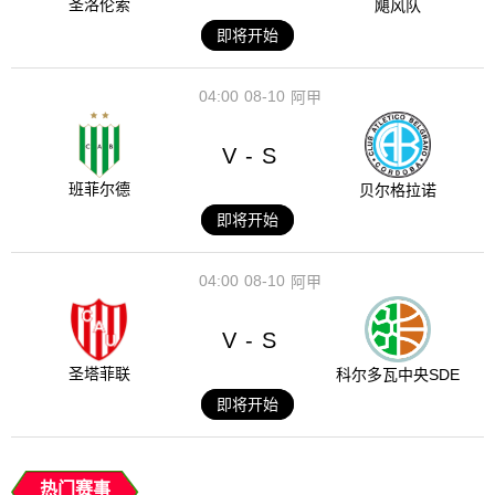
圣洛伦索
飓风队
即将开始
04:00
08-10
阿甲
V
S
-
班菲尔德
贝尔格拉诺
即将开始
04:00
08-10
阿甲
V
S
-
圣塔菲联
科尔多瓦中央SDE
即将开始
热门赛事