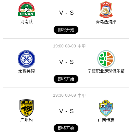
V
S
-
河南队
青岛西海岸
即将开始
19:00
08-09
中甲
V
S
-
无锡吴钩
宁波职业足球俱乐部
即将开始
19:30
08-09
中甲
V
S
-
广州豹
广西恒宸
即将开始