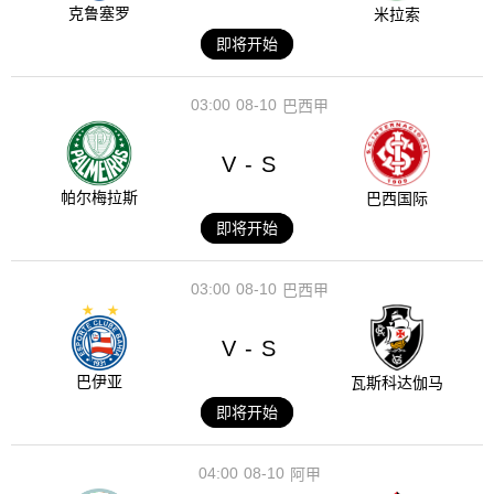
克鲁塞罗
米拉索
即将开始
03:00
08-10
巴西甲
V
S
-
帕尔梅拉斯
巴西国际
即将开始
03:00
08-10
巴西甲
V
S
-
巴伊亚
瓦斯科达伽马
即将开始
04:00
08-10
阿甲