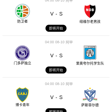
04:00
08-10
阿甲
V
S
-
防卫者
纽维尔老男孩
即将开始
04:00
08-10
阿甲
V
S
-
门多萨独立
里奥夸尔托学生队
即将开始
04:00
08-10
阿甲
V
S
-
博卡青年
萨斯菲尔德
即将开始