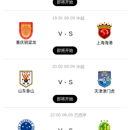
即将开始
19:35
08-09
中超
V
S
-
重庆铜梁龙
上海海港
即将开始
20:00
08-09
中超
V
S
-
山东泰山
天津津门虎
即将开始
22:00
08-09
巴西甲