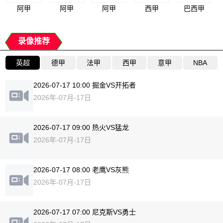
阿甲
阿甲
阿甲
西甲
巴西甲
录像推荐
英超
德甲
法甲
西甲
意甲
NBA
2026-07-17 10:00 掘金VS开拓者
2026年-07月-17日
2026-07-17 09:00 热火VS猛龙
2026年-07月-17日
2026-07-17 08:00 老鹰VS灰熊
2026年-07月-17日
2026-07-17 07:00 尼克斯VS勇士