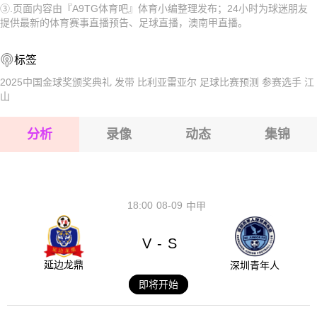
③.页面内容由『A9TG体育吧』体育小编整理发布；24小时为球迷朋友
2026-08-17 【澳南甲】 莫德柏里喷射机VS富勒姆联
2026-08-17 【澳南甲】 莫德柏里喷射机VS富勒姆联
提供最新的体育赛事直播预告、足球直播，澳南甲直播。
2026-08-17 【澳南甲】 莫德柏里喷射机VS富勒姆联
2026-08-17 【澳南甲】 莫德柏里喷射机VS富勒姆联
标签
2026-08-17 【澳南甲】 莫德柏里喷射机VS富勒姆联
2026-08-17 【澳南甲】 莫德柏里喷射机VS富勒姆联
2025中国金球奖颁奖典礼
发带
比利亚雷亚尔
足球比赛预测
参赛选手
江
山
2026-08-17 【澳南甲】 莫德柏里喷射机VS富勒姆联
分析
录像
动态
集锦
2026-08-17 【澳南甲】 莫德柏里喷射机VS富勒姆联
2026-08-17 【澳南甲】 莫德柏里喷射机VS富勒姆联
18:00
08-09
中甲
V
S
-
延边龙鼎
深圳青年人
即将开始