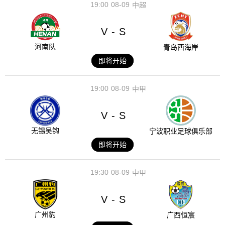
19:00
08-09
中超
V
S
-
河南队
青岛西海岸
即将开始
19:00
08-09
中甲
V
S
-
无锡吴钩
宁波职业足球俱乐部
即将开始
19:30
08-09
中甲
V
S
-
广州豹
广西恒宸