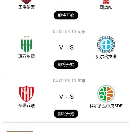
圣洛伦索
飓风队
即将开始
04:00
08-10
阿甲
V
S
-
班菲尔德
贝尔格拉诺
即将开始
04:00
08-10
阿甲
V
S
-
圣塔菲联
科尔多瓦中央SDE
即将开始