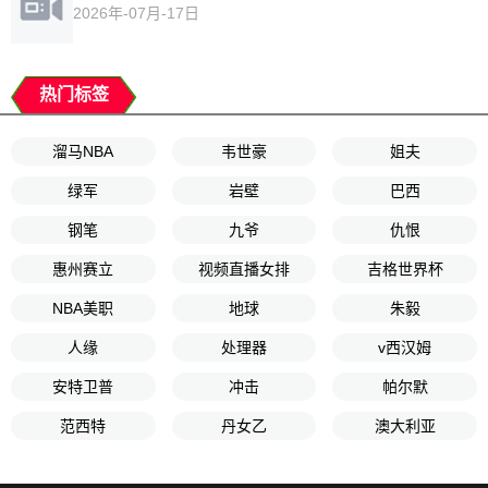
2026年-07月-17日
热门标签
溜马NBA
韦世豪
姐夫
绿军
岩壁
巴西
钢笔
九爷
仇恨
惠州赛立
视频直播女排
吉格世界杯
NBA美职
地球
朱毅
人缘
处理器
v西汉姆
安特卫普
冲击
帕尔默
范西特
丹女乙
澳大利亚