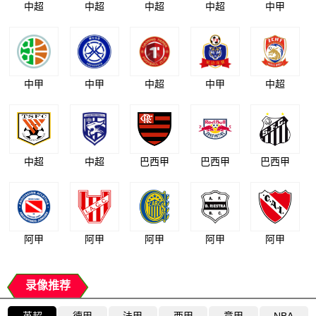
中超
中超
中超
中超
中甲
中甲
中甲
中超
中甲
中超
中超
中超
巴西甲
巴西甲
巴西甲
阿甲
阿甲
阿甲
阿甲
阿甲
录像推荐