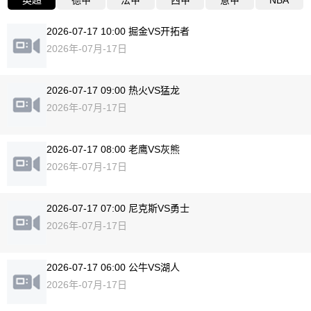
英超
德甲
法甲
西甲
意甲
NBA
2026-07-17 10:00 掘金VS开拓者
2026年-07月-17日
2026-07-17 09:00 热火VS猛龙
2026年-07月-17日
2026-07-17 08:00 老鹰VS灰熊
2026年-07月-17日
2026-07-17 07:00 尼克斯VS勇士
2026年-07月-17日
2026-07-17 06:00 公牛VS湖人
2026年-07月-17日