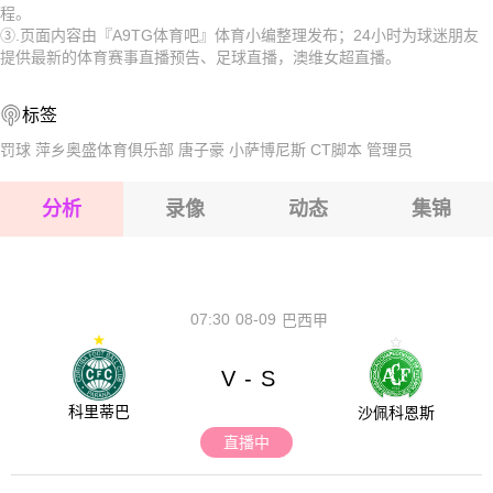
程。
足
2026-08-17 【澳维女超】 普雷斯顿狮队女足VS波克海尔女
2026-08-17 【澳维女超】 普雷斯顿狮队女足VS波克海尔女
③.页面内容由『A9TG体育吧』体育小编整理发布；24小时为球迷朋友
提供最新的体育赛事直播预告、足球直播，澳维女超直播。
足
2026-08-17 【澳维女超】 普雷斯顿狮队女足VS波克海尔女
标签
足
2026-08-17 【澳维女超】 普雷斯顿狮队女足VS波克海尔女
罚球
萍乡奥盛体育俱乐部
唐子豪
小萨博尼斯
CT脚本
管理员
足
2026-08-17 【澳维女超】 普雷斯顿狮队女足VS波克海尔女
分析
录像
动态
集锦
足
2026-08-17 【澳维女超】 普雷斯顿狮队女足VS波克海尔女
足
2026-08-17 【澳维女超】 普雷斯顿狮队女足VS波克海尔女
足
07:30
08-09
巴西甲
V
S
-
科里蒂巴
沙佩科恩斯
直播中