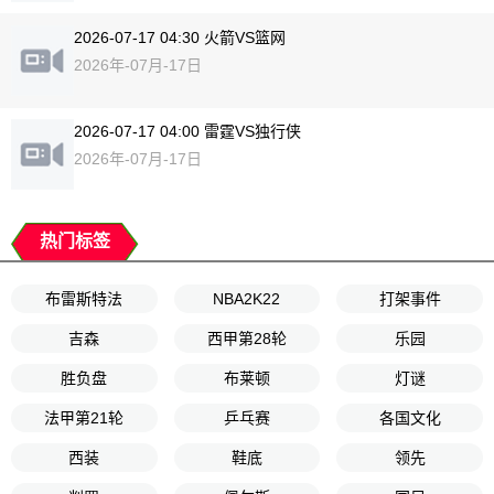
2026-07-17 04:30 火箭VS篮网
2026年-07月-17日
2026-07-17 04:00 雷霆VS独行侠
2026年-07月-17日
热门标签
布雷斯特法
NBA2K22
打架事件
吉森
西甲第28轮
乐园
胜负盘
布莱顿
灯谜
法甲第21轮
乒乓赛
各国文化
西装
鞋底
领先