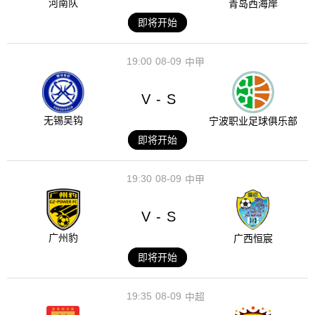
河南队
青岛西海岸
即将开始
19:00
08-09
中甲
V
S
-
无锡吴钩
宁波职业足球俱乐部
即将开始
19:30
08-09
中甲
V
S
-
广州豹
广西恒宸
即将开始
19:35
08-09
中超