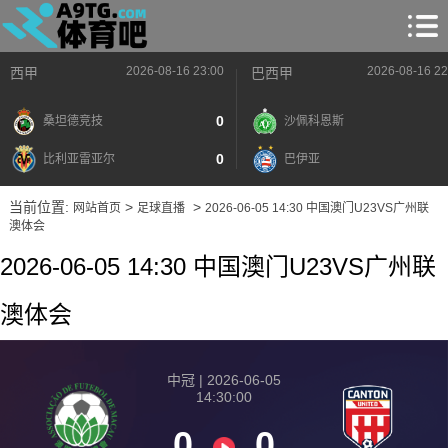
2026-08-16 23:00
2026-08-16 22
西甲
巴西甲
0
桑坦德竞技
沙佩科恩斯
0
比利亚雷亚尔
巴伊亚
当前位置:
>
>
网站首页
足球直播
2026-06-05 14:30 中国澳门U23VS广州联
澳体会
2026-06-05 14:30 中国澳门U23VS广州联
澳体会
中冠 | 2026-06-05
14:30:00
0
0