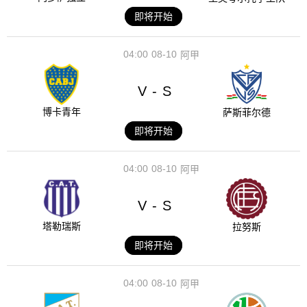
即将开始
04:00
08-10
阿甲
V
S
-
博卡青年
萨斯菲尔德
即将开始
04:00
08-10
阿甲
V
S
-
塔勒瑞斯
拉努斯
即将开始
04:00
08-10
阿甲