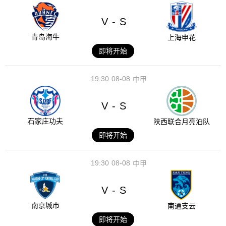
V
S
-
青岛海牛
上海申花
即将开始
19:30
08-08
中甲
V
S
-
石家庄功夫
陕西联合月亮泊队
即将开始
19:30
08-08
中甲
V
S
-
南京城市
南通支云
即将开始