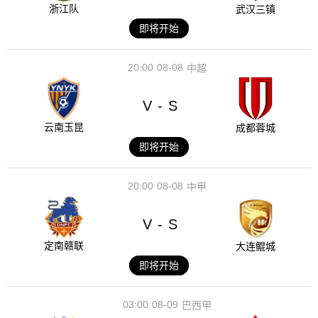
浙江队
武汉三镇
即将开始
20:00
08-08
中超
V
S
-
云南玉昆
成都蓉城
即将开始
20:00
08-08
中甲
V
S
-
定南赣联
大连鲲城
即将开始
03:00
08-09
巴西甲