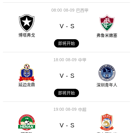
08:00
08-09
巴西甲
V
S
-
博塔弗戈
弗鲁米嫩塞
即将开始
18:00
08-09
中甲
V
S
-
延边龙鼎
深圳青年人
即将开始
19:00
08-09
中超
V
S
-