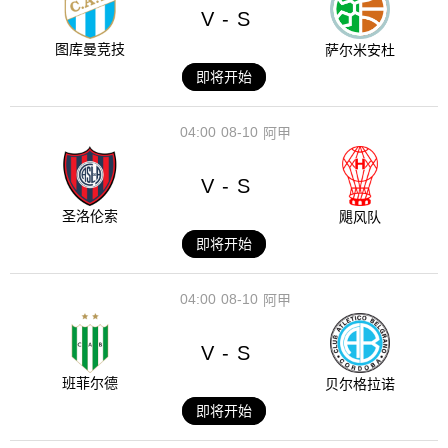
V
S
-
图库曼竞技
萨尔米安杜
即将开始
04:00
08-10
阿甲
V
S
-
圣洛伦索
飓风队
即将开始
04:00
08-10
阿甲
V
S
-
班菲尔德
贝尔格拉诺
即将开始