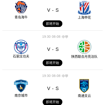
V
S
-
青岛海牛
上海申花
即将开始
19:30
08-08
中甲
V
S
-
石家庄功夫
陕西联合月亮泊队
即将开始
19:30
08-08
中甲
V
S
-
南京城市
南通支云
即将开始