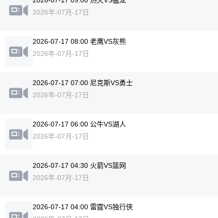
2026-07-17 09:00 热火VS猛龙
2026年-07月-17日
2026-07-17 08:00 老鹰VS灰熊
2026年-07月-17日
2026-07-17 07:00 尼克斯VS勇士
2026年-07月-17日
2026-07-17 06:00 公牛VS湖人
2026年-07月-17日
2026-07-17 04:30 火箭VS篮网
2026年-07月-17日
2026-07-17 04:00 雷霆VS独行侠