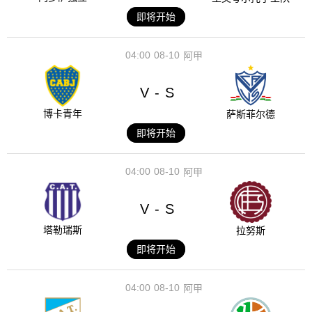
即将开始
04:00
08-10
阿甲
V
S
-
博卡青年
萨斯菲尔德
即将开始
04:00
08-10
阿甲
V
S
-
塔勒瑞斯
拉努斯
即将开始
04:00
08-10
阿甲