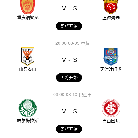
V
S
-
重庆铜梁龙
上海海港
即将开始
20:00
08-09
中超
V
S
-
山东泰山
天津津门虎
即将开始
03:00
08-10
巴西甲
V
S
-
帕尔梅拉斯
巴西国际
即将开始