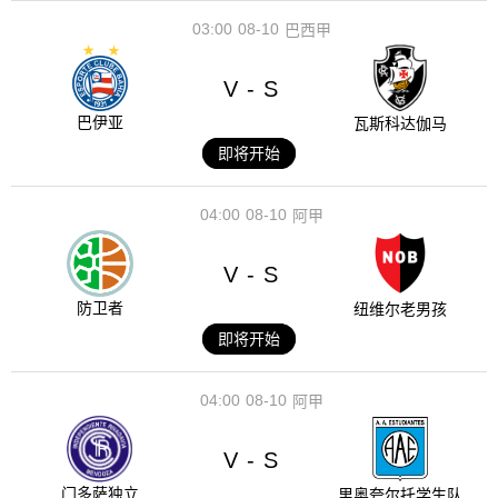
03:00
08-10
巴西甲
V
S
-
巴伊亚
瓦斯科达伽马
即将开始
04:00
08-10
阿甲
V
S
-
防卫者
纽维尔老男孩
即将开始
04:00
08-10
阿甲
V
S
-
门多萨独立
里奥夸尔托学生队