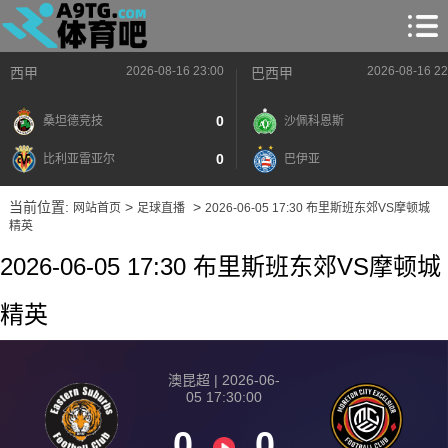
2026-08-16 23:00
2026-08-16 22
西甲
巴西甲
0
桑坦德竞技
沙佩科恩斯
0
比利亚雷亚尔
巴伊亚
当前位置:
>
>
网站首页
足球直播
2026-06-05 17:30 布里斯班东郊VS摩顿城
精英
2026-06-05 17:30 布里斯班东郊VS摩顿城
精英
澳昆超 | 2026-06-
05 17:30:00
0
0