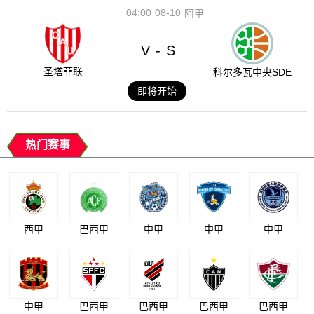
04:00
08-10
阿甲
V
S
-
圣塔菲联
科尔多瓦中央SDE
即将开始
热门赛事
西甲
巴西甲
中甲
中甲
中甲
中甲
巴西甲
巴西甲
巴西甲
巴西甲