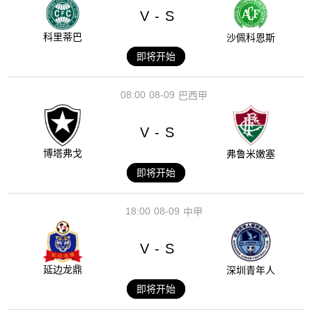
V
S
-
科里蒂巴
沙佩科恩斯
即将开始
08:00
08-09
巴西甲
V
S
-
博塔弗戈
弗鲁米嫩塞
即将开始
18:00
08-09
中甲
V
S
-
延边龙鼎
深圳青年人
即将开始