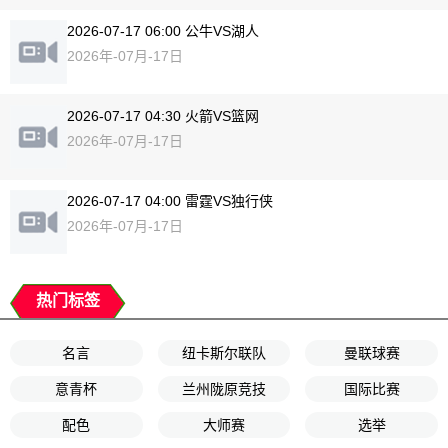
2026-07-17 06:00 公牛VS湖人
2026年-07月-17日
2026-07-17 04:30 火箭VS篮网
2026年-07月-17日
2026-07-17 04:00 雷霆VS独行侠
2026年-07月-17日
热门标签
名言
纽卡斯尔联队
曼联球赛
意青杯
兰州陇原竞技
国际比赛
配色
大师赛
选举