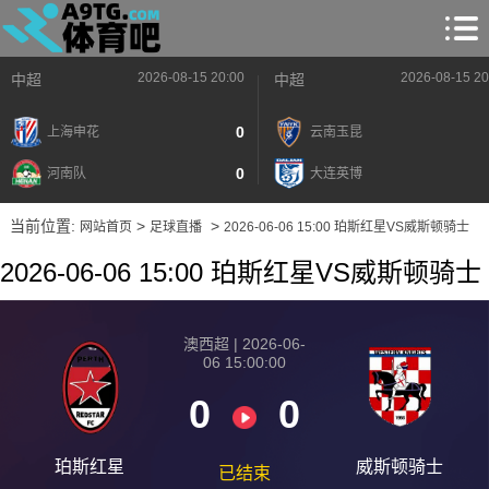
2026-08-15 20:00
2026-08-15 20
中超
中超
0
上海申花
云南玉昆
0
河南队
大连英博
当前位置:
>
>
网站首页
足球直播
2026-06-06 15:00 珀斯红星VS威斯顿骑士
2026-06-06 15:00 珀斯红星VS威斯顿骑士
澳西超 | 2026-06-
06 15:00:00
0
0
2026-08-15 【澳西超】 珀斯红星VS威斯顿骑士
2026-08-15 【澳西超】 珀斯红星VS威斯顿骑士
珀斯红星
威斯顿骑士
已结束