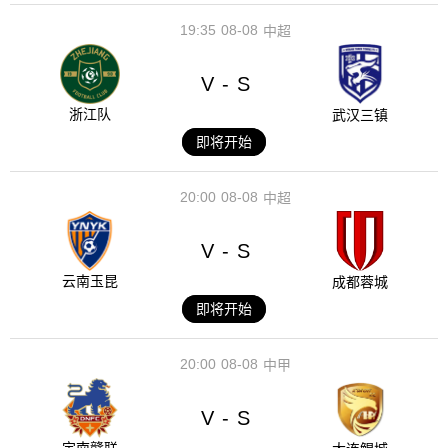
19:35
08-08
中超
V
S
-
浙江队
武汉三镇
即将开始
20:00
08-08
中超
V
S
-
云南玉昆
成都蓉城
即将开始
20:00
08-08
中甲
V
S
-