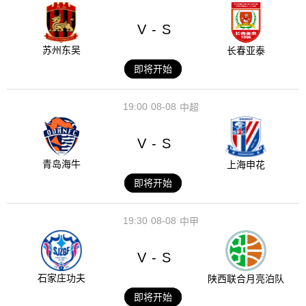
V
S
-
苏州东吴
长春亚泰
即将开始
19:00
08-08
中超
V
S
-
青岛海牛
上海申花
即将开始
19:30
08-08
中甲
V
S
-
石家庄功夫
陕西联合月亮泊队
即将开始