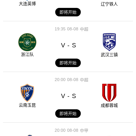
大连英博
辽宁铁人
即将开始
19:35
08-08
中超
V
S
-
浙江队
武汉三镇
即将开始
20:00
08-08
中超
V
S
-
云南玉昆
成都蓉城
即将开始
20:00
08-08
中甲