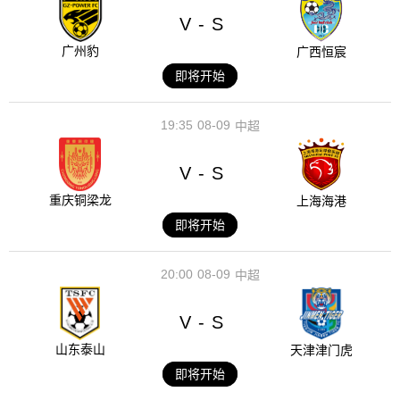
V
S
-
广州豹
广西恒宸
即将开始
19:35
08-09
中超
V
S
-
重庆铜梁龙
上海海港
即将开始
20:00
08-09
中超
V
S
-
山东泰山
天津津门虎
即将开始