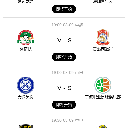
延边龙鼎
深圳青年人
即将开始
19:00
08-09
中超
V
S
-
河南队
青岛西海岸
即将开始
19:00
08-09
中甲
V
S
-
无锡吴钩
宁波职业足球俱乐部
即将开始
19:30
08-09
中甲