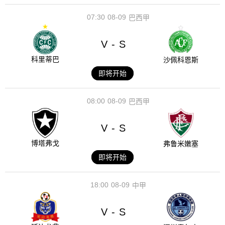
07:30
08-09
巴西甲
V
S
-
科里蒂巴
沙佩科恩斯
即将开始
08:00
08-09
巴西甲
V
S
-
博塔弗戈
弗鲁米嫩塞
即将开始
18:00
08-09
中甲
V
S
-