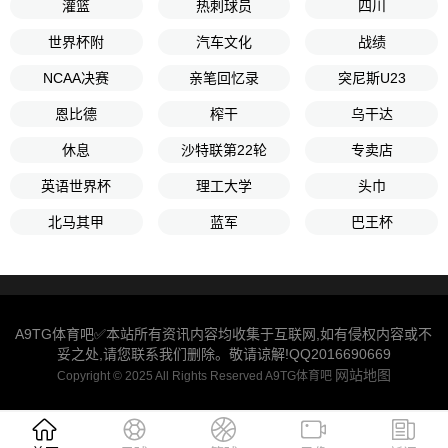
灌篮
热刺球员
四川
世界杯附
汽车文化
战绩
NCAA决赛
亲笔回忆录
突尼斯U23
恩比德
榨干
乌干达
休息
沙特联第22轮
专卖店
英语世界杯
理工大学
头巾
北马其甲
蓝军
巴王杯
A9TG体育吧✅本站所有资讯内容均收集于互联网,如有侵权内容或不
妥之处,请您联系我们删除。敬请谅解!QQ2016690669
网站地图
Copyright © 2025 All Rights Reserved A9TG体育吧