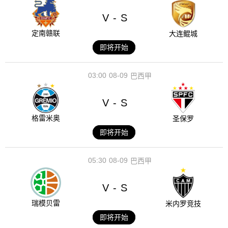
V
S
-
定南赣联
大连鲲城
即将开始
03:00
08-09
巴西甲
V
S
-
格雷米奥
圣保罗
即将开始
05:30
08-09
巴西甲
V
S
-
瑞模贝雷
米内罗竞技
即将开始