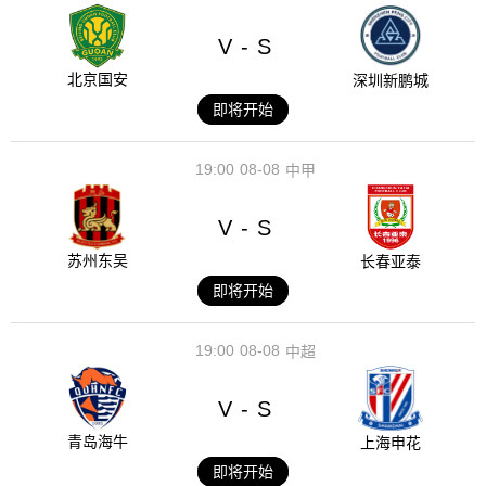
V
S
-
北京国安
深圳新鹏城
即将开始
19:00
08-08
中甲
V
S
-
苏州东吴
长春亚泰
即将开始
19:00
08-08
中超
V
S
-
青岛海牛
上海申花
即将开始