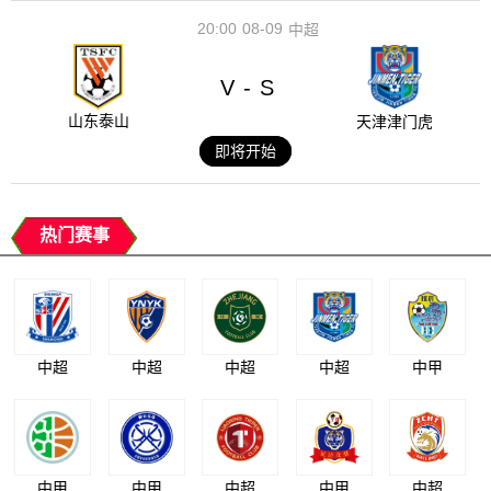
20:00
08-09
中超
V
S
-
山东泰山
天津津门虎
即将开始
热门赛事
中超
中超
中超
中超
中甲
中甲
中甲
中超
中甲
中超