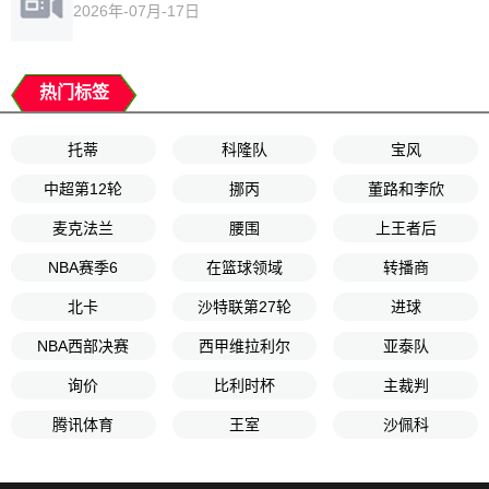
2026年-07月-17日
热门标签
托蒂
科隆队
宝风
中超第12轮
挪丙
董路和李欣
麦克法兰
腰围
上王者后
NBA赛季6
在篮球领域
转播商
北卡
沙特联第27轮
进球
NBA西部决赛
西甲维拉利尔
亚泰队
询价
比利时杯
主裁判
腾讯体育
王室
沙佩科