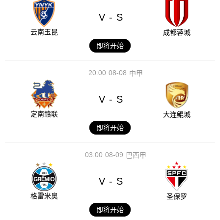
V
S
-
云南玉昆
成都蓉城
即将开始
20:00
08-08
中甲
V
S
-
定南赣联
大连鲲城
即将开始
03:00
08-09
巴西甲
V
S
-
格雷米奥
圣保罗
即将开始