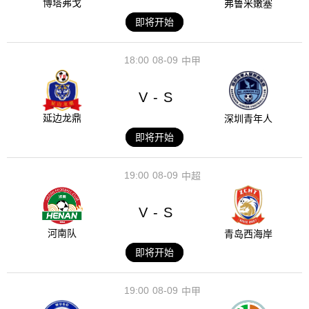
博塔弗戈
弗鲁米嫩塞
即将开始
18:00
08-09
中甲
V
S
-
延边龙鼎
深圳青年人
即将开始
19:00
08-09
中超
V
S
-
河南队
青岛西海岸
即将开始
19:00
08-09
中甲