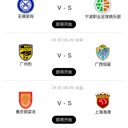
V
S
-
无锡吴钩
宁波职业足球俱乐部
即将开始
19:30
08-09
中甲
V
S
-
广州豹
广西恒宸
即将开始
19:35
08-09
中超
V
S
-
重庆铜梁龙
上海海港
即将开始