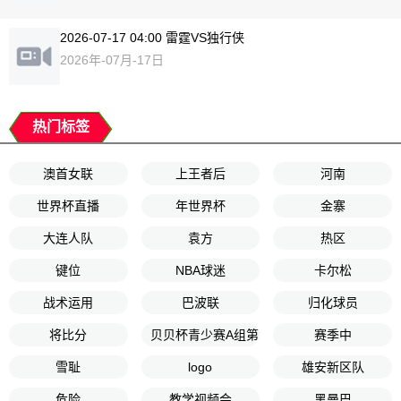
2026-07-17 04:00 雷霆VS独行侠
2026年-07月-17日
热门标签
澳首女联
上王者后
河南
世界杯直播
年世界杯
金寨
大连人队
袁方
热区
键位
NBA球迷
卡尔松
战术运用
巴波联
归化球员
将比分
贝贝杯青少赛A组第2轮
赛季中
雪耻
logo
雄安新区队
危险
教学视频会
黑曼巴