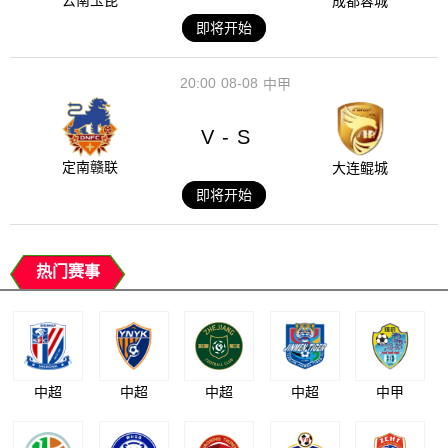
云南玉昆
成都蓉城
即将开始
20:00
08-08
中甲
V
S
-
定南赣联
大连鲲城
即将开始
热门赛事
中超
中超
中超
中超
中甲