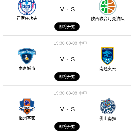
V
S
-
石家庄功夫
陕西联合月亮泊队
即将开始
19:30
08-08
中甲
V
S
-
南京城市
南通支云
即将开始
19:30
08-08
中甲
V
S
-
梅州客家
佛山南狮
即将开始