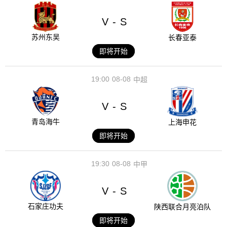
V
S
-
苏州东吴
长春亚泰
即将开始
19:00
08-08
中超
V
S
-
青岛海牛
上海申花
即将开始
19:30
08-08
中甲
V
S
-
石家庄功夫
陕西联合月亮泊队
即将开始