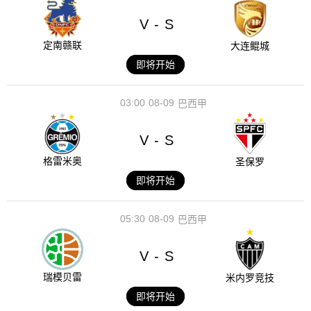
V
S
-
定南赣联
大连鲲城
即将开始
03:00
08-09
巴西甲
V
S
-
格雷米奥
圣保罗
即将开始
05:30
08-09
巴西甲
V
S
-
瑞模贝雷
米内罗竞技
即将开始