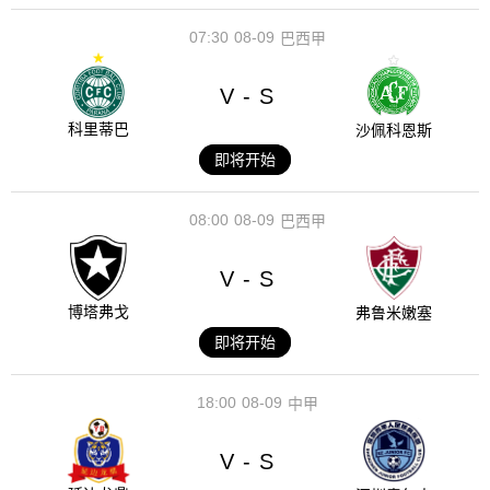
07:30
08-09
巴西甲
V
S
-
科里蒂巴
沙佩科恩斯
即将开始
08:00
08-09
巴西甲
V
S
-
博塔弗戈
弗鲁米嫩塞
即将开始
18:00
08-09
中甲
V
S
-