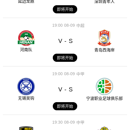
延边龙鼎
深圳青年人
即将开始
19:00
08-09
中超
V
S
-
河南队
青岛西海岸
即将开始
19:00
08-09
中甲
V
S
-
无锡吴钩
宁波职业足球俱乐部
即将开始
19:30
08-09
中甲