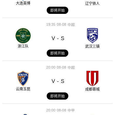
大连英博
辽宁铁人
即将开始
19:35
08-08
中超
V
S
-
浙江队
武汉三镇
即将开始
20:00
08-08
中超
V
S
-
云南玉昆
成都蓉城
即将开始
20:00
08-08
中甲