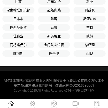
回放
广东足协
新英
定南赣联俱乐部
超级内线
利兹联
日本本
阵容
斯亚U19
巴西圣保罗
系统
芒特
佳兆业
新英格兰
队徽
门将诺伊尔
金门队友谊赛
总经理
陈佩斯
巴圣甲
闪现
A9TG体育吧✅本站所有资讯内容均收集于互联网,如有侵权内容或不
妥之处,请您联系我们删除。敬请谅解!QQ2016690669
网站地图
Copyright © 2025 All Rights Reserved A9TG体育吧