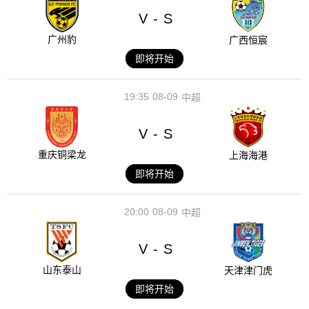
V
S
-
广州豹
广西恒宸
即将开始
19:35
08-09
中超
V
S
-
重庆铜梁龙
上海海港
即将开始
20:00
08-09
中超
V
S
-
山东泰山
天津津门虎
即将开始