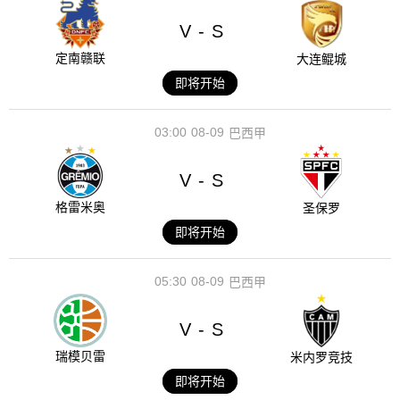
V
S
-
定南赣联
大连鲲城
即将开始
03:00
08-09
巴西甲
V
S
-
格雷米奥
圣保罗
即将开始
05:30
08-09
巴西甲
V
S
-
瑞模贝雷
米内罗竞技
即将开始