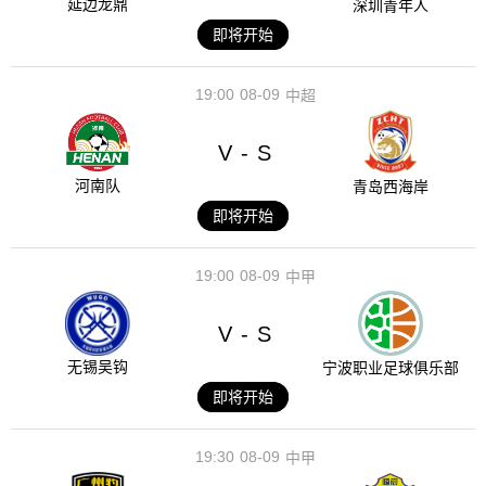
延边龙鼎
深圳青年人
即将开始
19:00
08-09
中超
V
S
-
河南队
青岛西海岸
即将开始
19:00
08-09
中甲
V
S
-
无锡吴钩
宁波职业足球俱乐部
即将开始
19:30
08-09
中甲