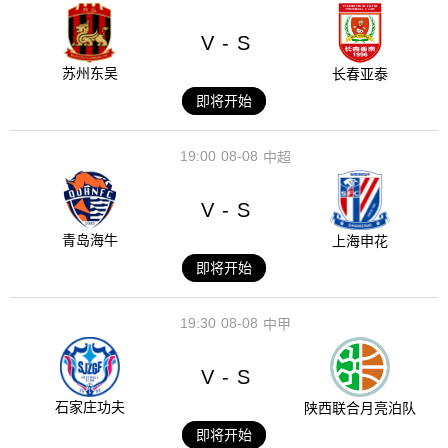
V
S
-
苏州东吴
长春亚泰
即将开始
19:00
08-08
中超
V
S
-
青岛海牛
上海申花
即将开始
19:30
08-08
中甲
V
S
-
石家庄功夫
陕西联合月亮泊队
即将开始