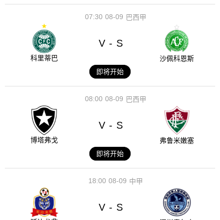
07:30
08-09
巴西甲
V
S
-
科里蒂巴
沙佩科恩斯
即将开始
08:00
08-09
巴西甲
V
S
-
博塔弗戈
弗鲁米嫩塞
即将开始
18:00
08-09
中甲
V
S
-