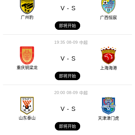
V
S
-
广州豹
广西恒宸
即将开始
19:35
08-09
中超
V
S
-
重庆铜梁龙
上海海港
即将开始
20:00
08-09
中超
V
S
-
山东泰山
天津津门虎
即将开始