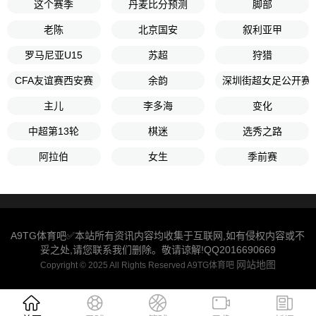
这个赛季
丹麦比分预测
脚部
老陈
北京国安
叙利亚甲
罗马尼亚U15
苏超
狩猎
CFA友谊赛西安赛
余韵
深圳街超女足公开赛
主儿
李多海
变化
中超第13轮
棋迷
选秀之路
阿拉伯
女生
季前赛
A9TG体育吧✅本站所有资讯内容均收集于互联网,如有侵权内容或不
妥之处,请您联系我们删除。敬请谅解!QQ2016690669
网站地图
Copyright © 2025 All Rights Reserved A9TG体育吧