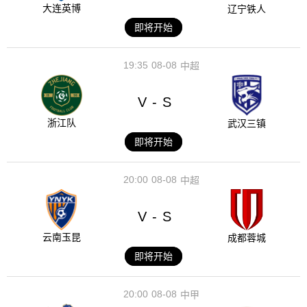
大连英博
辽宁铁人
即将开始
19:35
08-08
中超
V
S
-
浙江队
武汉三镇
即将开始
20:00
08-08
中超
V
S
-
云南玉昆
成都蓉城
即将开始
20:00
08-08
中甲