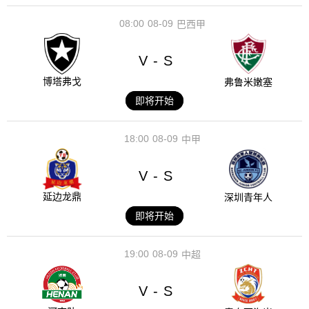
08:00
08-09
巴西甲
V
S
-
博塔弗戈
弗鲁米嫩塞
即将开始
18:00
08-09
中甲
V
S
-
延边龙鼎
深圳青年人
即将开始
19:00
08-09
中超
V
S
-