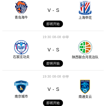
V
S
-
青岛海牛
上海申花
即将开始
19:30
08-08
中甲
V
S
-
石家庄功夫
陕西联合月亮泊队
即将开始
19:30
08-08
中甲
V
S
-
南京城市
南通支云
即将开始