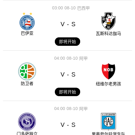
03:00
08-10
巴西甲
V
S
-
巴伊亚
瓦斯科达伽马
即将开始
04:00
08-10
阿甲
V
S
-
防卫者
纽维尔老男孩
即将开始
04:00
08-10
阿甲
V
S
-
门多萨独立
里奥夸尔托学生队