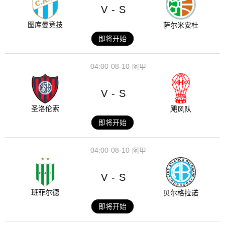
V
S
-
图库曼竞技
萨尔米安杜
即将开始
04:00
08-10
阿甲
V
S
-
圣洛伦索
飓风队
即将开始
04:00
08-10
阿甲
V
S
-
班菲尔德
贝尔格拉诺
即将开始