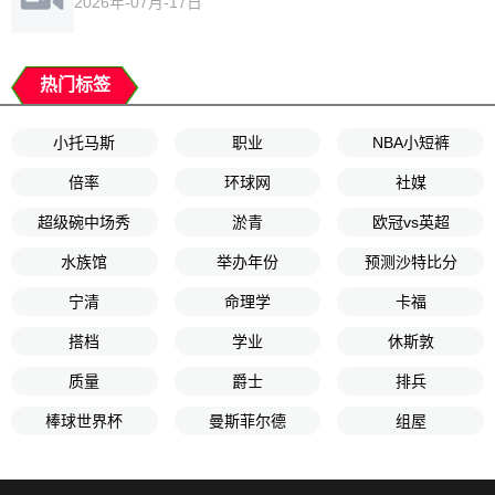
2026年-07月-17日
热门标签
小托马斯
职业
NBA小短裤
倍率
环球网
社媒
超级碗中场秀
淤青
欧冠vs英超
水族馆
举办年份
预测沙特比分
宁清
命理学
卡福
搭档
学业
休斯敦
质量
爵士
排兵
棒球世界杯
曼斯菲尔德
组屋