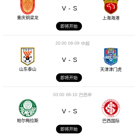
V
S
-
重庆铜梁龙
上海海港
即将开始
20:00
08-09
中超
V
S
-
山东泰山
天津津门虎
即将开始
03:00
08-10
巴西甲
V
S
-
帕尔梅拉斯
巴西国际
即将开始