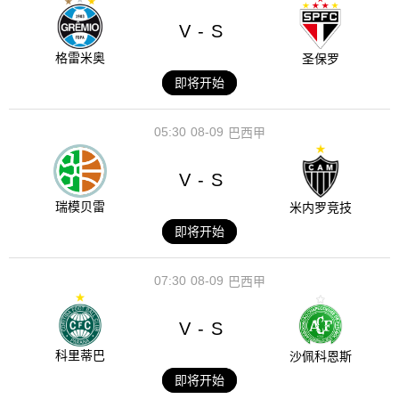
V
S
-
格雷米奥
圣保罗
即将开始
05:30
08-09
巴西甲
V
S
-
瑞模贝雷
米内罗竞技
即将开始
07:30
08-09
巴西甲
V
S
-
科里蒂巴
沙佩科恩斯
即将开始