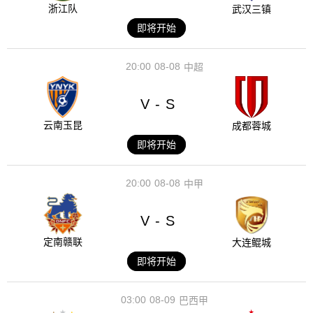
浙江队
武汉三镇
即将开始
20:00
08-08
中超
V
S
-
云南玉昆
成都蓉城
即将开始
20:00
08-08
中甲
V
S
-
定南赣联
大连鲲城
即将开始
03:00
08-09
巴西甲