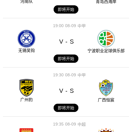
河南队
青岛西海岸
即将开始
19:00
08-09
中甲
V
S
-
无锡吴钩
宁波职业足球俱乐部
即将开始
19:30
08-09
中甲
V
S
-
广州豹
广西恒宸
即将开始
19:35
08-09
中超