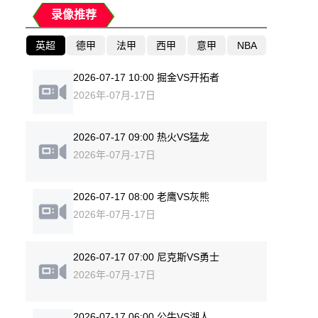
录像推荐
英超
德甲
法甲
西甲
意甲
NBA
2026-07-17 10:00 掘金VS开拓者
2026年-07月-17日
2026-07-17 09:00 热火VS猛龙
2026年-07月-17日
2026-07-17 08:00 老鹰VS灰熊
2026年-07月-17日
2026-07-17 07:00 尼克斯VS勇士
2026年-07月-17日
2026-07-17 06:00 公牛VS湖人