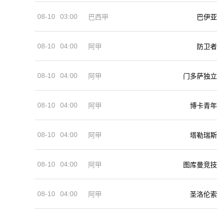
08-10
03:00
巴西甲
巴伊亚
08-10
04:00
阿甲
防卫者
08-10
04:00
阿甲
门多萨独立
08-10
04:00
阿甲
博卡青年
08-10
04:00
阿甲
塔勒瑞斯
08-10
04:00
阿甲
图库曼竞技
08-10
04:00
阿甲
圣洛伦索