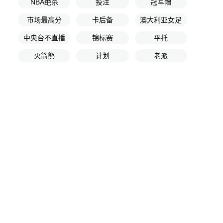
NBA绝杀
投注
冠军帽
市场最高分
卡后备
澳大利亚女足
中央台不直播
锦标赛
平托
火箭熊
计划
老派