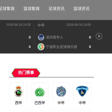
足球集锦
篮球集锦
足球资讯
篮球资讯
2026-08-16 19:30
2026-08-16 19:00
中甲
中甲
0
深圳青年人
0
苏
0
宁波职业足球俱乐部
0
南
热门赛事
西甲
巴西甲
中甲
中甲