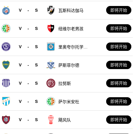
V
-
S
即将开始
瓦斯科达伽马
V
-
S
即将开始
纽维尔老男孩
V
-
S
即将开始
里奥夸尔托学生
队
V
-
S
即将开始
萨斯菲尔德
V
-
S
即将开始
拉努斯
V
-
S
即将开始
萨尔米安杜
V
-
S
即将开始
飓风队