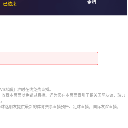
希腊
已结束
【瑞典VS希腊】准时在线免费直播。
D】收藏本页面以免错过直播。还为您在本页面索引了相关国际友谊、瑞典
程。
时为球迷朋友提供最新的体育赛事直播预告、足球直播，国际友谊直播。