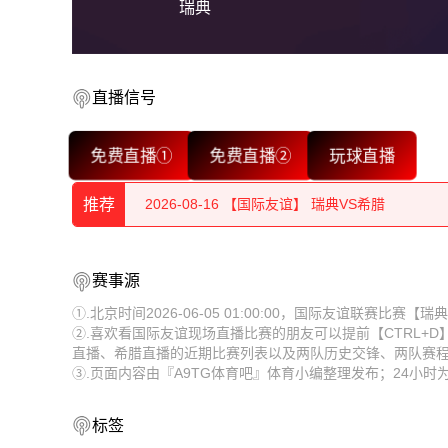
瑞典
直播信号
2026-08-16 【国际友谊】 瑞典VS希腊
免费直播①
免费直播②
玩球直播
2026-08-16 【国际友谊】 瑞典VS希腊
推荐
2026-08-16 【国际友谊】 瑞典VS希腊
2026-08-16 【国际友谊】 瑞典VS希腊
2026-08-16 【国际友谊】 瑞典VS希腊
赛事源
2026-08-16 【国际友谊】 瑞典VS希腊
2026-08-16 【国际友谊】 瑞典VS希腊
①.北京时间2026-06-05 01:00:00，国际友谊联赛比赛
②.喜欢看国际友谊现场直播比赛的朋友可以提前【CTRL+
2026-08-16 【国际友谊】 瑞典VS希腊
2026-08-16 【国际友谊】 瑞典VS希腊
直播、希腊直播的近期比赛列表以及两队历史交锋、两队赛
③.页面内容由『A9TG体育吧』体育小编整理发布；24小
2026-08-16 【国际友谊】 瑞典VS希腊
2026-08-16 【国际友谊】 瑞典VS希腊
2026-08-16 【国际友谊】 瑞典VS希腊
2026-08-16 【国际友谊】 瑞典VS希腊
标签