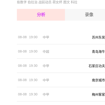
些数字
伯拉治
战前动员
荷女杯
图文
科拉
2026-08-16 【国际友谊】 瑞典VS希腊
2026-08-16 【国际友谊】 瑞典VS希腊
2026-08-16 【国际友谊】 瑞典VS希腊
2026-08-16 【国际友谊】 瑞典VS希腊
分析
录像
2026-08-16 【国际友谊】 瑞典VS希腊
2026-08-16 【国际友谊】 瑞典VS希腊
08-08
19:00
中甲
苏州东吴
2026-08-16 【国际友谊】 瑞典VS希腊
08-08
19:00
中超
青岛海牛
08-08
19:30
中甲
石家庄功夫
08-08
19:30
中甲
南京城市
08-08
19:30
中甲
梅州客家