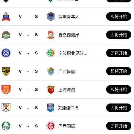
V
-
S
即将开始
深圳青年人
V
-
S
即将开始
青岛西海岸
V
-
S
即将开始
宁波职业足球俱
乐部
V
-
S
即将开始
广西恒宸
V
-
S
即将开始
上海海港
V
-
S
即将开始
天津津门虎
V
-
S
即将开始
巴西国际