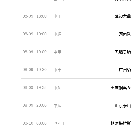
08-09
18:00
中甲
延边龙鼎
08-09
19:00
河南队
中超
08-09
19:00
中甲
无锡吴钩
08-09
19:30
中甲
广州豹
08-09
19:35
中超
重庆铜梁龙
08-09
20:00
中超
山东泰山
08-10
03:00
巴西甲
帕尔梅拉斯