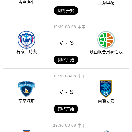
青岛海牛
上海申花
即将开始
19:30
08-08
中甲
V
S
-
石家庄功夫
陕西联合月亮泊队
即将开始
19:30
08-08
中甲
V
S
-
南京城市
南通支云
即将开始
19:30
08-08
中甲