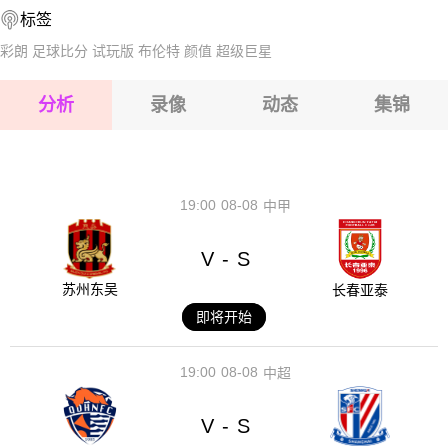
2026-08-16 【厄瓜杯】 库恩卡青年VS马卡拉
标签
2026-08-16 【厄瓜杯】 库恩卡青年VS马卡拉
彩朗
足球比分
试玩版
布伦特
颜值
超级巨星
2026-08-16 【厄瓜杯】 库恩卡青年VS马卡拉
分析
录像
动态
集锦
2026-08-16 【厄瓜杯】 库恩卡青年VS马卡拉
2026-08-16 【厄瓜杯】 库恩卡青年VS马卡拉
19:00
08-08
中甲
V
S
-
苏州东吴
长春亚泰
即将开始
19:00
08-08
中超
V
S
-