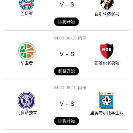
V
S
-
巴伊亚
瓦斯科达伽马
即将开始
04:00
08-10
阿甲
V
S
-
防卫者
纽维尔老男孩
即将开始
04:00
08-10
阿甲
V
S
-
门多萨独立
里奥夸尔托学生队
即将开始