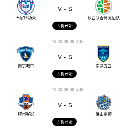
V
S
-
石家庄功夫
陕西联合月亮泊队
即将开始
19:30
08-08
中甲
V
S
-
南京城市
南通支云
即将开始
19:30
08-08
中甲
V
S
-
梅州客家
佛山南狮
即将开始