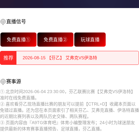
直播信号
2026-08-15 【芬乙】 艾弗克VS伊洛特
免费直播①
免费直播②
玩球直播
2026-08-15 【芬乙】 艾弗克VS伊洛特
推荐
2026-08-15 【芬乙】 艾弗克VS伊洛特
2026-08-15 【芬乙】 艾弗克VS伊洛特
2026-08-15 【芬乙】 艾弗克VS伊洛特
赛事源
2026-08-15 【芬乙】 艾弗克VS伊洛特
2026-08-15 【芬乙】 艾弗克VS伊洛特
①.北京时间2026-06-04 23:30:00，芬乙联赛比赛【艾弗克VS伊洛特】
准时在线免费直播。
2026-08-15 【芬乙】 艾弗克VS伊洛特
2026-08-15 【芬乙】 艾弗克VS伊洛特
②.喜欢看芬乙现场直播比赛的朋友可以提前【CTRL+D】收藏本页面以
免错过直播。还为您在本页面索引了相关芬乙、艾弗克直播、伊洛特直播
2026-08-15 【芬乙】 艾弗克VS伊洛特
2026-08-15 【芬乙】 艾弗克VS伊洛特
的近期比赛列表以及两队历史交锋、两队赛程。
③.页面内容由『A9TG体育吧』体育小编整理发布；24小时为球迷朋友
2026-08-15 【芬乙】 艾弗克VS伊洛特
2026-08-15 【芬乙】 艾弗克VS伊洛特
提供最新的体育赛事直播预告、足球直播，芬乙直播。
2026-08-15 【芬乙】 艾弗克VS伊洛特
2026-08-15 【芬乙】 艾弗克VS伊洛特