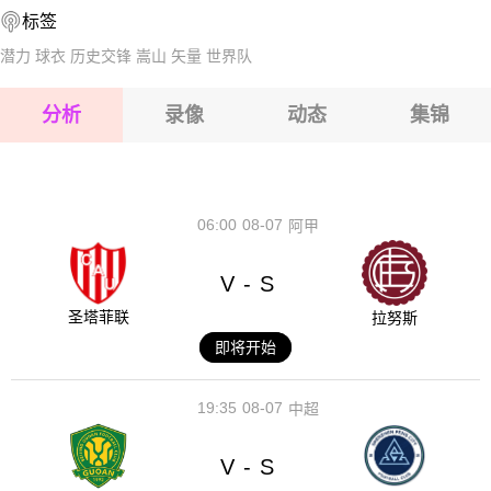
标签
2026-08-14 【芬乙】 艾弗克VS伊洛特
2026-08-15 【芬乙】 艾弗克VS伊洛特
潜力
球衣
历史交锋
嵩山
矢量
世界队
2026-08-15 【芬乙】 艾弗克VS伊洛特
分析
录像
动态
集锦
2026-08-15 【芬乙】 艾弗克VS伊洛特
2026-08-14 【芬乙】 艾弗克VS伊洛特
06:00
08-07
阿甲
V
S
-
圣塔菲联
拉努斯
即将开始
19:35
08-07
中超
V
S
-