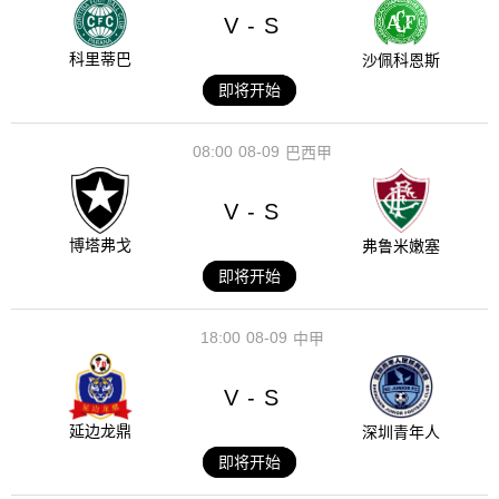
V
S
-
科里蒂巴
沙佩科恩斯
即将开始
08:00
08-09
巴西甲
V
S
-
博塔弗戈
弗鲁米嫩塞
即将开始
18:00
08-09
中甲
V
S
-
延边龙鼎
深圳青年人
即将开始