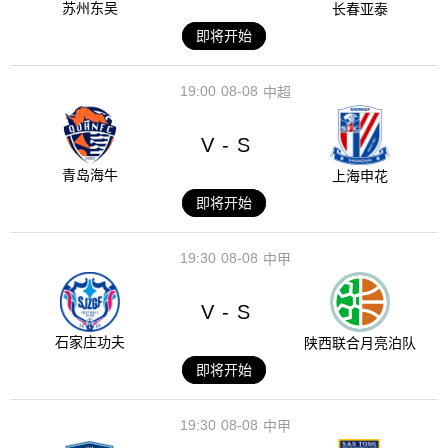
苏州东吴
长春亚泰
即将开始
19:00
08-08
中超
V
S
-
青岛海牛
上海申花
即将开始
19:30
08-08
中甲
V
S
-
石家庄功夫
陕西联合月亮泊队
即将开始
19:30
08-08
中甲