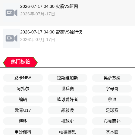
2026-07-17 04:30 火箭VS篮网
2026年-07月-17日
2026-07-17 04:00 雷霆VS独行侠
2026年-07月-17日
热门标签
路卡NBA
拉斯维加斯
奥萨苏纳
阿扎尔
世乒赛
字母哥
编辑
篮球爱好者
秒退
欧青U17
颜骏凌
足球赛
横移
排球史
布克面补
甲沙佩科
帕德博恩
基本面