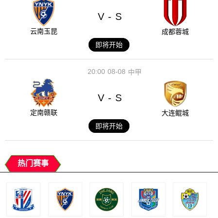
V
S
-
云南玉昆
成都蓉城
即将开始
20:00
08-08
中甲
V
S
-
定南赣联
大连鲲城
即将开始
热门赛事