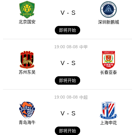
V
S
-
北京国安
深圳新鹏城
即将开始
19:00
08-08
中甲
V
S
-
苏州东吴
长春亚泰
即将开始
19:00
08-08
中超
V
S
-
青岛海牛
上海申花
即将开始